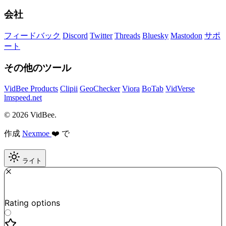
会社
フィードバック
Discord
Twitter
Threads
Bluesky
Mastodon
サポ
ート
その他のツール
VidBee Products
Clipii
GeoChecker
Viora
BoTab
VidVerse
lmspeed.net
© 2026 VidBee.
作成
Nexmoe
❤️ で
ライト
Required
How do you like this tool?
Rating options