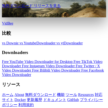
無料ダウンロード
リリースを見る
完全無料。登録不要、アカウント不要。
VidBee
比較
vs Downie
vs YoutubeDownloader
vs ytDownloader
Downloaders
Free YouTube Video Downloader for Desktop
Free TikTok Video
Downloader
Free Instagram Video Downloader
Free Twitter / X
Video Downloader
Free Bilibili Video Downloader
Free Facebook
Video Downloader
リソース
ホーム
About
無料ダウンロード
機能
ツール
Resources
対応
サイト
Docker
更新履歴
ドキュメント
GitHub
プライバシー
ポリシー
利用規約