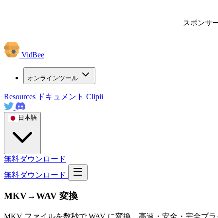
スポンサ
VidBee
オンラインツール
Resources
ドキュメント
Clipii
日本語
無料ダウンロード
無料ダウンロード
MKV→WAV 変換
MKV ファイルを数秒で WAV に変換。高速・安全・完全