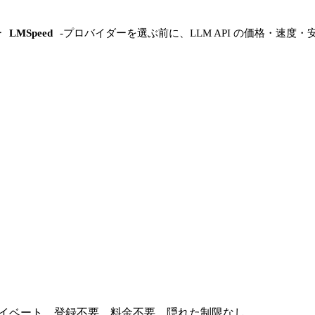
ー
LMSpeed
-
プロバイダーを選ぶ前に、LLM API の価格・速度・
プライベート。登録不要、料金不要、隠れた制限なし。