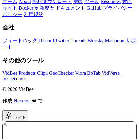
ホーム
About
無料ダウンロード
機能
ツール
Resources
対応
サイト
Docker
更新履歴
ドキュメント
GitHub
プライバシー
ポリシー
利用規約
会社
フィードバック
Discord
Twitter
Threads
Bluesky
Mastodon
サポ
ート
その他のツール
VidBee Products
Clipii
GeoChecker
Viora
BoTab
VidVerse
lmspeed.net
© 2026 VidBee.
作成
Nexmoe
❤️ で
ライト
Required
How do you like this tool?