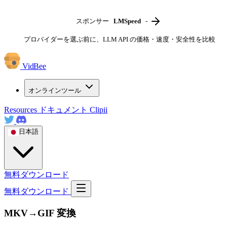
スポンサー
LMSpeed
-
プロバイダーを選ぶ前に、LLM API の価格・速度・安全性を比較
VidBee
オンラインツール
Resources
ドキュメント
Clipii
日本語
無料ダウンロード
無料ダウンロード
MKV→GIF 変換