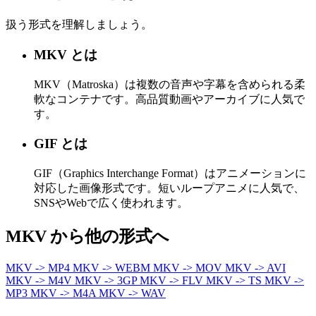
扱う形式を理解しましょう。
MKV とは
MKV（Matroska）は複数の音声や字幕を含められる柔
軟なコンテナです。高品質動画やアーカイブに人気で
す。
GIF とは
GIF（Graphics Interchange Format）はアニメーションに
対応した画像形式です。短いループアニメに人気で、
SNSやWebで広く使われます。
MKV から他の形式へ
MKV -> MP4
MKV -> WEBM
MKV -> MOV
MKV -> AVI
MKV -> M4V
MKV -> 3GP
MKV -> FLV
MKV -> TS
MKV ->
MP3
MKV -> M4A
MKV -> WAV