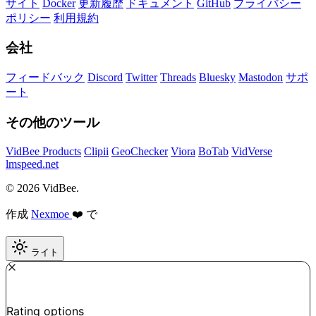
サイト
Docker
更新履歴
ドキュメント
GitHub
プライバシー
ポリシー
利用規約
会社
フィードバック
Discord
Twitter
Threads
Bluesky
Mastodon
サポ
ート
その他のツール
VidBee Products
Clipii
GeoChecker
Viora
BoTab
VidVerse
lmspeed.net
© 2026 VidBee.
作成
Nexmoe
❤️ で
ライト
Required
How do you like this tool?
Rating options