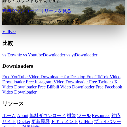
録もアカウントも不要です。
無料ダウンロード
リリースを見る
完全無料。登録不要、アカウント不要。
VidBee
比較
vs Downie
vs YoutubeDownloader
vs ytDownloader
Downloaders
Free YouTube Video Downloader for Desktop
Free TikTok Video
Downloader
Free Instagram Video Downloader
Free Twitter / X
Video Downloader
Free Bilibili Video Downloader
Free Facebook
Video Downloader
リソース
ホーム
About
無料ダウンロード
機能
ツール
Resources
対応
サイト
Docker
更新履歴
ドキュメント
GitHub
プライバシー