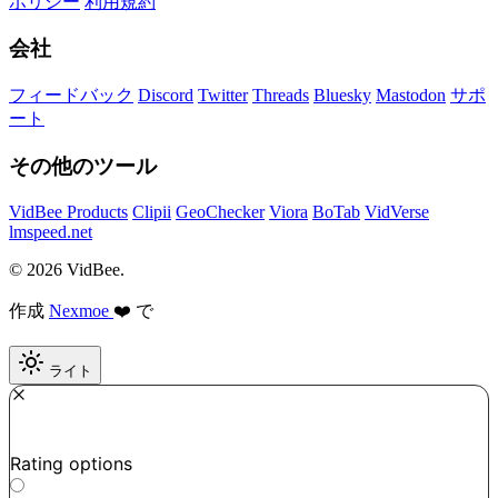
ポリシー
利用規約
会社
フィードバック
Discord
Twitter
Threads
Bluesky
Mastodon
サポ
ート
その他のツール
VidBee Products
Clipii
GeoChecker
Viora
BoTab
VidVerse
lmspeed.net
© 2026 VidBee.
作成
Nexmoe
❤️ で
ライト
Required
How do you like this tool?
Rating options