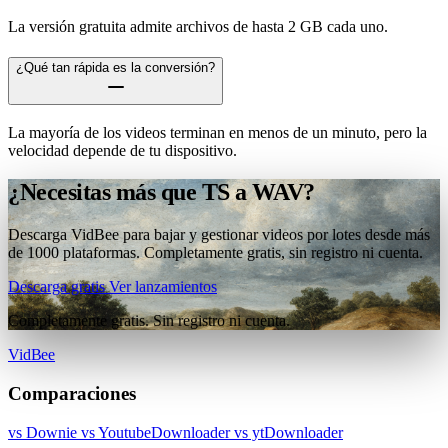
La versión gratuita admite archivos de hasta 2 GB cada uno.
¿Qué tan rápida es la conversión?
La mayoría de los videos terminan en menos de un minuto, pero la
velocidad depende de tu dispositivo.
¿Necesitas más que TS a WAV?
Descarga VidBee para bajar y gestionar videos por lotes desde más
de 1000 plataformas. Completamente gratis, sin registro ni cuenta.
Descarga gratis
Ver lanzamientos
Completamente gratis. Sin registro ni cuenta.
VidBee
Comparaciones
vs Downie
vs YoutubeDownloader
vs ytDownloader