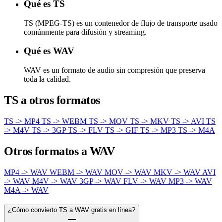
Qué es TS
TS (MPEG-TS) es un contenedor de flujo de transporte usado
comúnmente para difusión y streaming.
Qué es WAV
WAV es un formato de audio sin compresión que preserva
toda la calidad.
TS a otros formatos
TS -> MP4
TS -> WEBM
TS -> MOV
TS -> MKV
TS -> AVI
TS
-> M4V
TS -> 3GP
TS -> FLV
TS -> GIF
TS -> MP3
TS -> M4A
Otros formatos a WAV
MP4 -> WAV
WEBM -> WAV
MOV -> WAV
MKV -> WAV
AVI
-> WAV
M4V -> WAV
3GP -> WAV
FLV -> WAV
MP3 -> WAV
M4A -> WAV
¿Cómo convierto TS a WAV gratis en línea?