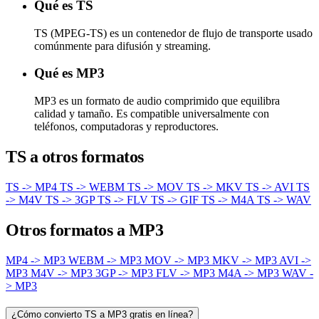
Qué es TS
TS (MPEG-TS) es un contenedor de flujo de transporte usado
comúnmente para difusión y streaming.
Qué es MP3
MP3 es un formato de audio comprimido que equilibra
calidad y tamaño. Es compatible universalmente con
teléfonos, computadoras y reproductores.
TS a otros formatos
TS -> MP4
TS -> WEBM
TS -> MOV
TS -> MKV
TS -> AVI
TS
-> M4V
TS -> 3GP
TS -> FLV
TS -> GIF
TS -> M4A
TS -> WAV
Otros formatos a MP3
MP4 -> MP3
WEBM -> MP3
MOV -> MP3
MKV -> MP3
AVI ->
MP3
M4V -> MP3
3GP -> MP3
FLV -> MP3
M4A -> MP3
WAV -
> MP3
¿Cómo convierto TS a MP3 gratis en línea?