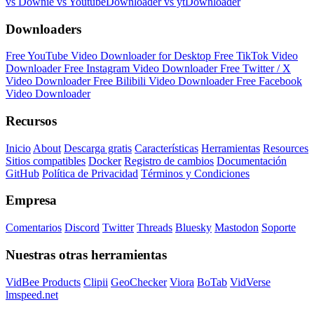
vs Downie
vs YoutubeDownloader
vs ytDownloader
Downloaders
Free YouTube Video Downloader for Desktop
Free TikTok Video
Downloader
Free Instagram Video Downloader
Free Twitter / X
Video Downloader
Free Bilibili Video Downloader
Free Facebook
Video Downloader
Recursos
Inicio
About
Descarga gratis
Características
Herramientas
Resources
Sitios compatibles
Docker
Registro de cambios
Documentación
GitHub
Política de Privacidad
Términos y Condiciones
Empresa
Comentarios
Discord
Twitter
Threads
Bluesky
Mastodon
Soporte
Nuestras otras herramientas
VidBee Products
Clipii
GeoChecker
Viora
BoTab
VidVerse
lmspeed.net