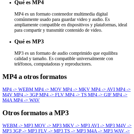
Qué es MP4
MP4 es un formato contenedor multimedia digital
comúnmente usado para guardar video y audio. Es
ampliamente compatible en dispositivos y plataformas, ideal
para compartir y transmitir contenido de video.
Qué es MP3
MP3 es un formato de audio comprimido que equilibra
calidad y tamaño. Es compatible universalmente con
teléfonos, computadoras y reproductores.
MP4 a otros formatos
MP4 -> WEBM
MP4 -> MOV
MP4 -> MKV
MP4 -> AVI
MP4 ->
M4V
MP4 -> 3GP
MP4 -> FLV
MP4 -> TS
MP4 -> GIF
MP4 ->
M4A
MP4 -> WAV
Otros formatos a MP3
WEBM -> MP3
MOV -> MP3
MKV -> MP3
AVI -> MP3
M4V ->
MP3
3GP -> MP3
FLV -> MP3
TS -> MP3
M4A -> MP3
WAV ->