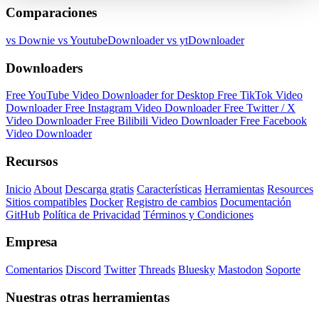
Comparaciones
vs Downie
vs YoutubeDownloader
vs ytDownloader
Downloaders
Free YouTube Video Downloader for Desktop
Free TikTok Video
Downloader
Free Instagram Video Downloader
Free Twitter / X
Video Downloader
Free Bilibili Video Downloader
Free Facebook
Video Downloader
Recursos
Inicio
About
Descarga gratis
Características
Herramientas
Resources
Sitios compatibles
Docker
Registro de cambios
Documentación
GitHub
Política de Privacidad
Términos y Condiciones
Empresa
Comentarios
Discord
Twitter
Threads
Bluesky
Mastodon
Soporte
Nuestras otras herramientas