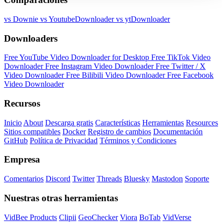
vs Downie
vs YoutubeDownloader
vs ytDownloader
Downloaders
Free YouTube Video Downloader for Desktop
Free TikTok Video
Downloader
Free Instagram Video Downloader
Free Twitter / X
Video Downloader
Free Bilibili Video Downloader
Free Facebook
Video Downloader
Recursos
Inicio
About
Descarga gratis
Características
Herramientas
Resources
Sitios compatibles
Docker
Registro de cambios
Documentación
GitHub
Política de Privacidad
Términos y Condiciones
Empresa
Comentarios
Discord
Twitter
Threads
Bluesky
Mastodon
Soporte
Nuestras otras herramientas
VidBee Products
Clipii
GeoChecker
Viora
BoTab
VidVerse