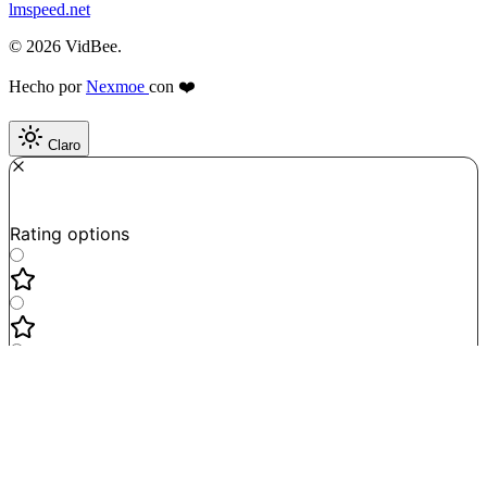
lmspeed.net
© 2026 VidBee.
Hecho por
Nexmoe
con ❤️
Claro
Required
How do you like this tool?
Rating options