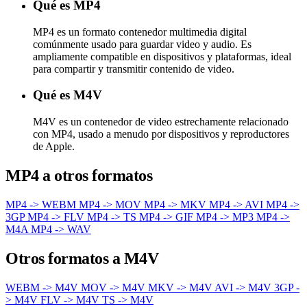
Qué es MP4
MP4 es un formato contenedor multimedia digital
comúnmente usado para guardar video y audio. Es
ampliamente compatible en dispositivos y plataformas, ideal
para compartir y transmitir contenido de video.
Qué es M4V
M4V es un contenedor de video estrechamente relacionado
con MP4, usado a menudo por dispositivos y reproductores
de Apple.
MP4 a otros formatos
MP4 -> WEBM
MP4 -> MOV
MP4 -> MKV
MP4 -> AVI
MP4 ->
3GP
MP4 -> FLV
MP4 -> TS
MP4 -> GIF
MP4 -> MP3
MP4 ->
M4A
MP4 -> WAV
Otros formatos a M4V
WEBM -> M4V
MOV -> M4V
MKV -> M4V
AVI -> M4V
3GP -
> M4V
FLV -> M4V
TS -> M4V