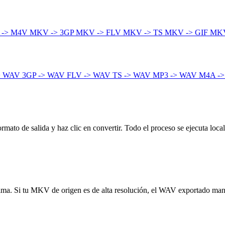
 -> M4V
MKV -> 3GP
MKV -> FLV
MKV -> TS
MKV -> GIF
MKV
> WAV
3GP -> WAV
FLV -> WAV
TS -> WAV
MP3 -> WAV
M4A -
ato de salida y haz clic en convertir. Todo el proceso se ejecuta local
mínima. Si tu MKV de origen es de alta resolución, el WAV exportado man