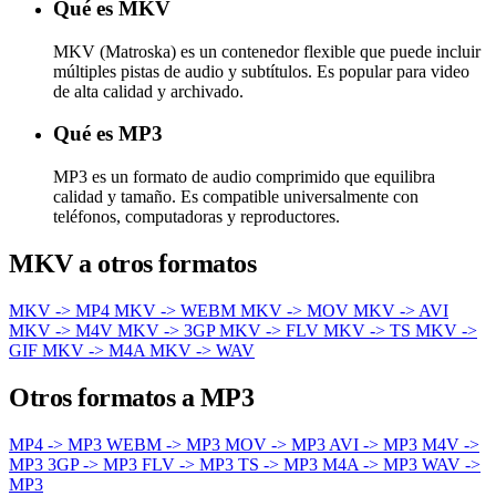
Qué es MKV
MKV (Matroska) es un contenedor flexible que puede incluir
múltiples pistas de audio y subtítulos. Es popular para video
de alta calidad y archivado.
Qué es MP3
MP3 es un formato de audio comprimido que equilibra
calidad y tamaño. Es compatible universalmente con
teléfonos, computadoras y reproductores.
MKV a otros formatos
MKV -> MP4
MKV -> WEBM
MKV -> MOV
MKV -> AVI
MKV -> M4V
MKV -> 3GP
MKV -> FLV
MKV -> TS
MKV ->
GIF
MKV -> M4A
MKV -> WAV
Otros formatos a MP3
MP4 -> MP3
WEBM -> MP3
MOV -> MP3
AVI -> MP3
M4V ->
MP3
3GP -> MP3
FLV -> MP3
TS -> MP3
M4A -> MP3
WAV ->
MP3