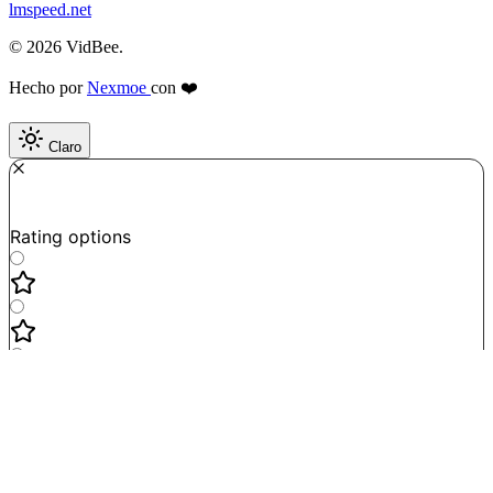
lmspeed.net
© 2026 VidBee.
Hecho por
Nexmoe
con ❤️
Claro
Required
How do you like this tool?
Rating options