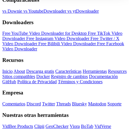
vs Downie
vs YoutubeDownloader
vs ytDownloader
Downloaders
Free YouTube Video Downloader for Desktop
Free TikTok Video
Downloader
Free Instagram Video Downloader
Free Twitter / X
Video Downloader
Free Bilibili Video Downloader
Free Facebook
Video Downloader
Recursos
Inicio
About
Descarga gratis
Características
Herramientas
Resources
Sitios compatibles
Docker
Registro de cambios
Documentación
GitHub
Política de Privacidad
Términos y Condiciones
Empresa
Comentarios
Discord
Twitter
Threads
Bluesky
Mastodon
Soporte
Nuestras otras herramientas
VidBee Products
Clipii
GeoChecker
Viora
BoTab
VidVerse