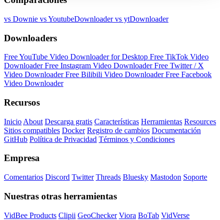
vs Downie
vs YoutubeDownloader
vs ytDownloader
Downloaders
Free YouTube Video Downloader for Desktop
Free TikTok Video
Downloader
Free Instagram Video Downloader
Free Twitter / X
Video Downloader
Free Bilibili Video Downloader
Free Facebook
Video Downloader
Recursos
Inicio
About
Descarga gratis
Características
Herramientas
Resources
Sitios compatibles
Docker
Registro de cambios
Documentación
GitHub
Política de Privacidad
Términos y Condiciones
Empresa
Comentarios
Discord
Twitter
Threads
Bluesky
Mastodon
Soporte
Nuestras otras herramientas
VidBee Products
Clipii
GeoChecker
Viora
BoTab
VidVerse