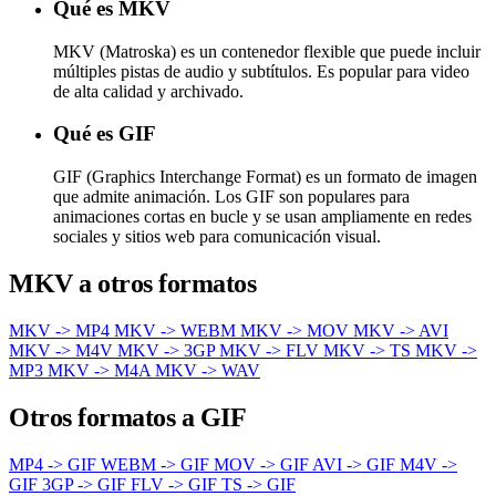
Qué es MKV
MKV (Matroska) es un contenedor flexible que puede incluir
múltiples pistas de audio y subtítulos. Es popular para video
de alta calidad y archivado.
Qué es GIF
GIF (Graphics Interchange Format) es un formato de imagen
que admite animación. Los GIF son populares para
animaciones cortas en bucle y se usan ampliamente en redes
sociales y sitios web para comunicación visual.
MKV a otros formatos
MKV -> MP4
MKV -> WEBM
MKV -> MOV
MKV -> AVI
MKV -> M4V
MKV -> 3GP
MKV -> FLV
MKV -> TS
MKV ->
MP3
MKV -> M4A
MKV -> WAV
Otros formatos a GIF
MP4 -> GIF
WEBM -> GIF
MOV -> GIF
AVI -> GIF
M4V ->
GIF
3GP -> GIF
FLV -> GIF
TS -> GIF