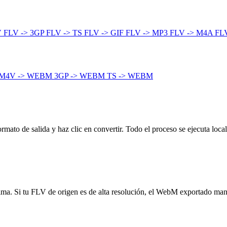
V
FLV -> 3GP
FLV -> TS
FLV -> GIF
FLV -> MP3
FLV -> M4A
FL
M4V -> WEBM
3GP -> WEBM
TS -> WEBM
mato de salida y haz clic en convertir. Todo el proceso se ejecuta local
ínima. Si tu FLV de origen es de alta resolución, el WebM exportado ma