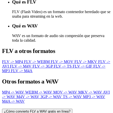
Qué es FLV
FLV (Flash Video) es un formato contenedor heredado que se
usaba para streaming en la web.
Qué es WAV
WAV es un formato de audio sin compresión que preserva
toda la calidad.
FLV a otros formatos
FLV -> MP4
FLV -> WEBM
FLV -> MOV
FLV -> MKV
FLV ->
AVI
FLV -> M4V
FLV -> 3GP
FLV -> TS
FLV -> GIF
FLV ->
MP3
FLV -> M4A
Otros formatos a WAV
MP4 -> WAV
WEBM -> WAV
MOV -> WAV
MKV -> WAV
AVI
-> WAV
M4V -> WAV
3GP -> WAV
TS -> WAV
MP3 -> WAV
M4A -> WAV
¿Cómo convierto FLV a WAV gratis en línea?