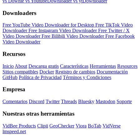
vs Downie
vs YoutubeDownloader
vs ytDownloader
Downloaders
Free YouTube Video Downloader for Desktop
Free TikTok Video
Downloader
Free Instagram Video Downloader
Free Twitter / X
Video Downloader
Free Bilibili Video Downloader
Free Facebook
Video Downloader
Recursos
Inicio
About
Descarga gratis
Características
Herramientas
Resources
Sitios compatibles
Docker
Registro de cambios
Documentación
GitHub
Política de Privacidad
Términos y Condiciones
Empresa
Comentarios
Discord
Twitter
Threads
Bluesky
Mastodon
Soporte
Nuestras otras herramientas
VidBee Products
Clipii
GeoChecker
Viora
BoTab
VidVerse
lmspeed.net