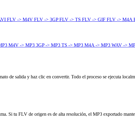
AVI
FLV -> M4V
FLV -> 3GP
FLV -> TS
FLV -> GIF
FLV -> M4A
 MP3
M4V -> MP3
3GP -> MP3
TS -> MP3
M4A -> MP3
WAV -> M
to de salida y haz clic en convertir. Todo el proceso se ejecuta localm
ínima. Si tu FLV de origen es de alta resolución, el MP3 exportado mant