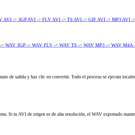
4V
AVI -> 3GP
AVI -> FLV
AVI -> TS
AVI -> GIF
AVI -> MP3
AVI -
-> WAV
3GP -> WAV
FLV -> WAV
TS -> WAV
MP3 -> WAV
M4A 
to de salida y haz clic en convertir. Todo el proceso se ejecuta localm
ínima. Si tu AVI de origen es de alta resolución, el WAV exportado mant