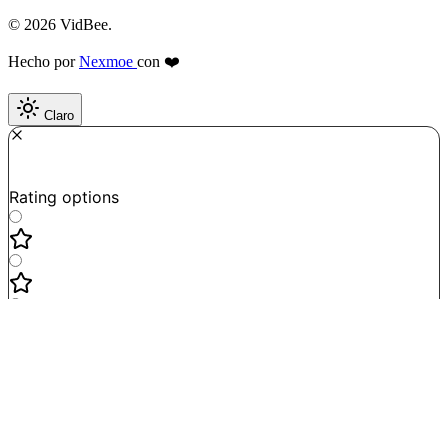
© 2026 VidBee.
Hecho por
Nexmoe
con ❤️
Claro
Required
How do you like this tool?
Rating options
Not good
Very satisfied