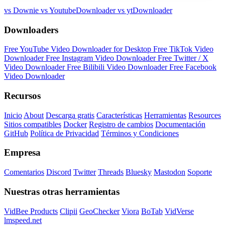
vs Downie
vs YoutubeDownloader
vs ytDownloader
Downloaders
Free YouTube Video Downloader for Desktop
Free TikTok Video
Downloader
Free Instagram Video Downloader
Free Twitter / X
Video Downloader
Free Bilibili Video Downloader
Free Facebook
Video Downloader
Recursos
Inicio
About
Descarga gratis
Características
Herramientas
Resources
Sitios compatibles
Docker
Registro de cambios
Documentación
GitHub
Política de Privacidad
Términos y Condiciones
Empresa
Comentarios
Discord
Twitter
Threads
Bluesky
Mastodon
Soporte
Nuestras otras herramientas
VidBee Products
Clipii
GeoChecker
Viora
BoTab
VidVerse
lmspeed.net