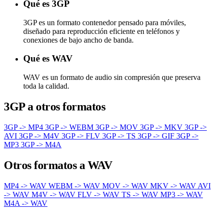
Qué es 3GP
3GP es un formato contenedor pensado para móviles,
diseñado para reproducción eficiente en teléfonos y
conexiones de bajo ancho de banda.
Qué es WAV
WAV es un formato de audio sin compresión que preserva
toda la calidad.
3GP a otros formatos
3GP -> MP4
3GP -> WEBM
3GP -> MOV
3GP -> MKV
3GP ->
AVI
3GP -> M4V
3GP -> FLV
3GP -> TS
3GP -> GIF
3GP ->
MP3
3GP -> M4A
Otros formatos a WAV
MP4 -> WAV
WEBM -> WAV
MOV -> WAV
MKV -> WAV
AVI
-> WAV
M4V -> WAV
FLV -> WAV
TS -> WAV
MP3 -> WAV
M4A -> WAV