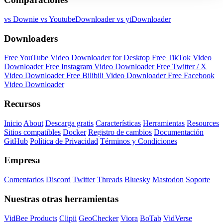
vs Downie
vs YoutubeDownloader
vs ytDownloader
Downloaders
Free YouTube Video Downloader for Desktop
Free TikTok Video
Downloader
Free Instagram Video Downloader
Free Twitter / X
Video Downloader
Free Bilibili Video Downloader
Free Facebook
Video Downloader
Recursos
Inicio
About
Descarga gratis
Características
Herramientas
Resources
Sitios compatibles
Docker
Registro de cambios
Documentación
GitHub
Política de Privacidad
Términos y Condiciones
Empresa
Comentarios
Discord
Twitter
Threads
Bluesky
Mastodon
Soporte
Nuestras otras herramientas
VidBee Products
Clipii
GeoChecker
Viora
BoTab
VidVerse