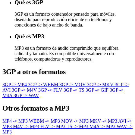
Qué es 3GP
3GP es un formato contenedor pensado para móviles,
diseñado para reproducción eficiente en teléfonos y
conexiones de bajo ancho de banda.
Qué es MP3
MP3 es un formato de audio comprimido que equilibra
calidad y tamaño. Es compatible universalmente con
teléfonos, computadoras y reproductores.
3GP a otros formatos
3GP -> MP4
3GP -> WEBM
3GP -> MOV
3GP -> MKV
3GP ->
AVI
3GP -> M4V
3GP -> FLV
3GP -> TS
3GP -> GIF
3GP ->
M4A
3GP -> WAV
Otros formatos a MP3
MP4 -> MP3
WEBM -> MP3
MOV -> MP3
MKV -> MP3
AVI ->
MP3
M4V -> MP3
FLV -> MP3
TS -> MP3
M4A -> MP3
WAV ->
MP3