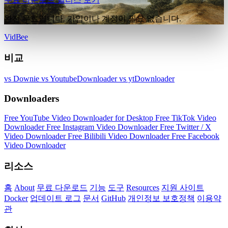
완전 무료입니다. 가입이나 계정이 필요 없습니다.
VidBee
비교
vs Downie
vs YoutubeDownloader
vs ytDownloader
Downloaders
Free YouTube Video Downloader for Desktop
Free TikTok Video
Downloader
Free Instagram Video Downloader
Free Twitter / X
Video Downloader
Free Bilibili Video Downloader
Free Facebook
Video Downloader
리소스
홈
About
무료 다운로드
기능
도구
Resources
지원 사이트
Docker
업데이트 로그
문서
GitHub
개인정보 보호정책
이용약
관