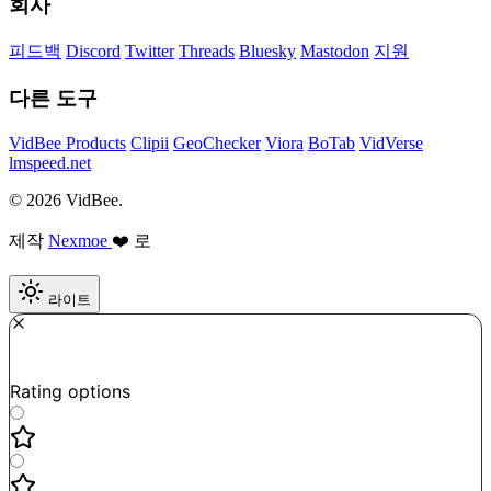
회사
피드백
Discord
Twitter
Threads
Bluesky
Mastodon
지원
다른 도구
VidBee Products
Clipii
GeoChecker
Viora
BoTab
VidVerse
lmspeed.net
© 2026 VidBee.
제작
Nexmoe
❤️ 로
라이트
Required
How do you like this tool?
Rating options