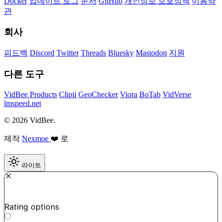
Docker
업데이트 로그
문서
GitHub
개인정보 보호정책
이용약
관
회사
피드백
Discord
Twitter
Threads
Bluesky
Mastodon
지원
다른 도구
VidBee Products
Clipii
GeoChecker
Viora
BoTab
VidVerse
lmspeed.net
© 2026 VidBee.
제작
Nexmoe
❤️ 로
라이트
Required
How do you like this tool?
Rating options