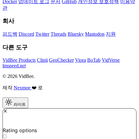
Docker
업데이트 로그
문서
GitHub
개인정보 보호정책
이용약
관
회사
피드백
Discord
Twitter
Threads
Bluesky
Mastodon
지원
다른 도구
VidBee Products
Clipii
GeoChecker
Viora
BoTab
VidVerse
lmspeed.net
© 2026 VidBee.
제작
Nexmoe
❤️ 로
라이트
Required
How do you like this tool?
Rating options