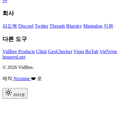
관
회사
피드백
Discord
Twitter
Threads
Bluesky
Mastodon
지원
다른 도구
VidBee Products
Clipii
GeoChecker
Viora
BoTab
VidVerse
lmspeed.net
© 2026 VidBee.
제작
Nexmoe
❤️ 로
라이트
Required
How do you like this tool?
Rating options