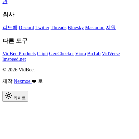
관
회사
피드백
Discord
Twitter
Threads
Bluesky
Mastodon
지원
다른 도구
VidBee Products
Clipii
GeoChecker
Viora
BoTab
VidVerse
lmspeed.net
© 2026 VidBee.
제작
Nexmoe
❤️ 로
라이트