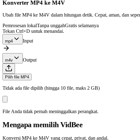
Konverter MP4 ke M4V
Ubah file MP4 ke M4V dalam hitungan detik. Cepat, aman, dan sepenu
Pemrosesan lokal
Tanpa unggah
Gratis selamanya
Tekan Ctrl+D untuk menandai.
Input
mp4
Output
m4v
Pilih file MP4
Tidak ada file dipilih (hingga 10 file, maks 2 GB)
File Anda tidak pernah meninggalkan perangkat.
Mengapa memilih VidBee
Konversi MP4 ke M4V yang cepat, privat, dan andal.