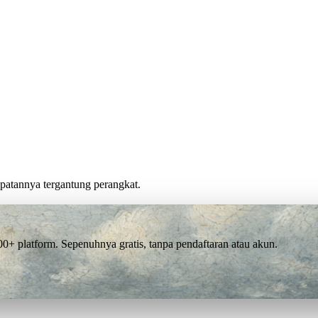
cepatannya tergantung perangkat.
 platform. Sepenuhnya gratis, tanpa pendaftaran atau akun.