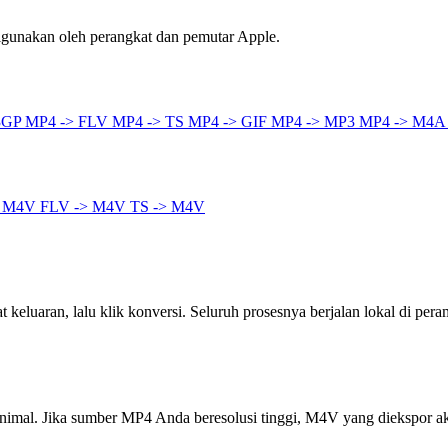
igunakan oleh perangkat dan pemutar Apple.
3GP
MP4 -> FLV
MP4 -> TS
MP4 -> GIF
MP4 -> MP3
MP4 -> M4
> M4V
FLV -> M4V
TS -> M4V
keluaran, lalu klik konversi. Seluruh prosesnya berjalan lokal di pera
inimal. Jika sumber MP4 Anda beresolusi tinggi, M4V yang diekspor a