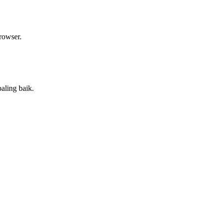
rowser.
aling baik.
.