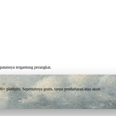
cepatannya tergantung perangkat.
 platform. Sepenuhnya gratis, tanpa pendaftaran atau akun.