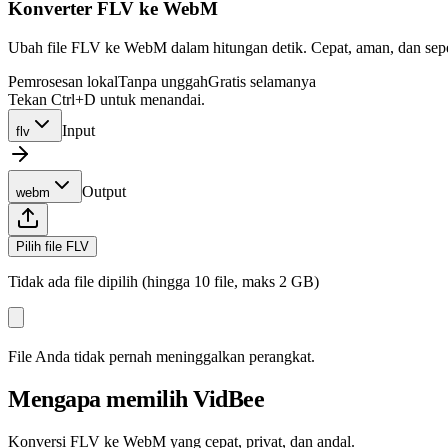
Konverter FLV ke WebM
Ubah file FLV ke WebM dalam hitungan detik. Cepat, aman, dan sepen
Pemrosesan lokal
Tanpa unggah
Gratis selamanya
Tekan Ctrl+D untuk menandai.
Input
flv
Output
webm
Pilih file FLV
Tidak ada file dipilih (hingga 10 file, maks 2 GB)
File Anda tidak pernah meninggalkan perangkat.
Mengapa memilih VidBee
Konversi FLV ke WebM yang cepat, privat, dan andal.