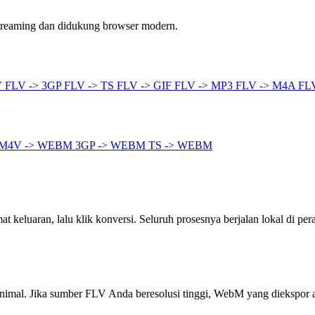
streaming dan didukung browser modern.
V
FLV -> 3GP
FLV -> TS
FLV -> GIF
FLV -> MP3
FLV -> M4A
FL
M4V -> WEBM
3GP -> WEBM
TS -> WEBM
 keluaran, lalu klik konversi. Seluruh prosesnya berjalan lokal di per
inimal. Jika sumber FLV Anda beresolusi tinggi, WebM yang diekspor 