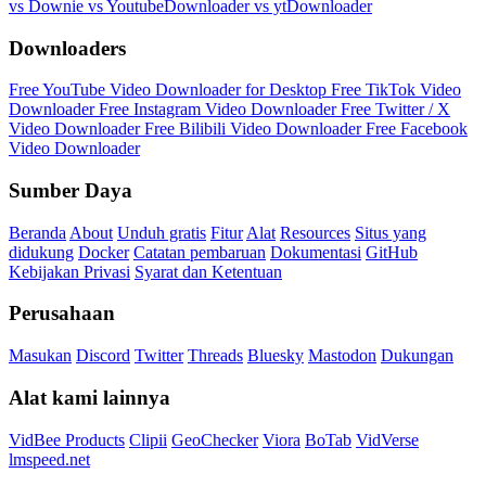
vs Downie
vs YoutubeDownloader
vs ytDownloader
Downloaders
Free YouTube Video Downloader for Desktop
Free TikTok Video
Downloader
Free Instagram Video Downloader
Free Twitter / X
Video Downloader
Free Bilibili Video Downloader
Free Facebook
Video Downloader
Sumber Daya
Beranda
About
Unduh gratis
Fitur
Alat
Resources
Situs yang
didukung
Docker
Catatan pembaruan
Dokumentasi
GitHub
Kebijakan Privasi
Syarat dan Ketentuan
Perusahaan
Masukan
Discord
Twitter
Threads
Bluesky
Mastodon
Dukungan
Alat kami lainnya
VidBee Products
Clipii
GeoChecker
Viora
BoTab
VidVerse
lmspeed.net