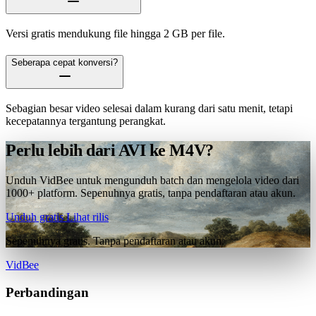
Versi gratis mendukung file hingga 2 GB per file.
Seberapa cepat konversi?
Sebagian besar video selesai dalam kurang dari satu menit, tetapi
kecepatannya tergantung perangkat.
Perlu lebih dari AVI ke M4V?
Unduh VidBee untuk mengunduh batch dan mengelola video dari
1000+ platform. Sepenuhnya gratis, tanpa pendaftaran atau akun.
Unduh gratis
Lihat rilis
Sepenuhnya gratis. Tanpa pendaftaran atau akun.
VidBee
Perbandingan