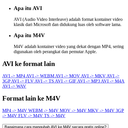
Apa itu AVI
AVI (Audio Video Interleave) adalah format kontainer video
klasik dari Microsoft dan didukung luas oleh software lama.
Apa itu M4V
M4V adalah kontainer video yang dekat dengan MP4, sering
digunakan oleh perangkat dan pemutar Apple.
AVI ke format lain
AVI -> MP4
AVI -> WEBM
AVI -> MOV
AVI -> MKV
AVI ->
3GP
AVI -> FLV
AVI -> TS
AVI -> GIF
AVI -> MP3
AVI -> M4A
AVI -> WAV
Format lain ke M4V
MP4 -> M4V
WEBM -> M4V
MOV -> M4V
MKV -> M4V
3GP
-> M4V
FLV -> M4V
TS -> M4V
Bagaimana cara mengubah AVI ke M4V secara gratis online?