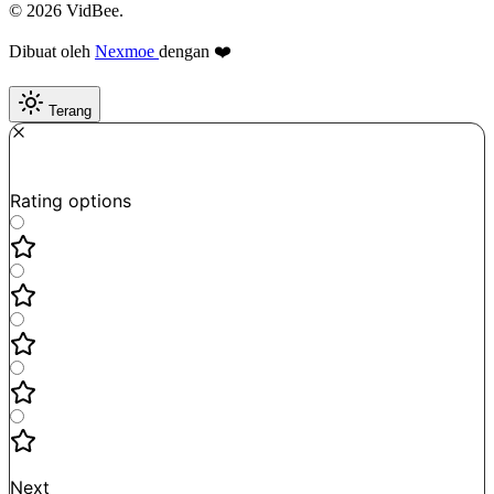
© 2026 VidBee.
Dibuat oleh
Nexmoe
dengan ❤️
Terang
Required
How do you like this tool?
Rating options
Not good
Very satisfied
Next