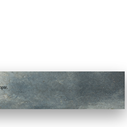
mpte.