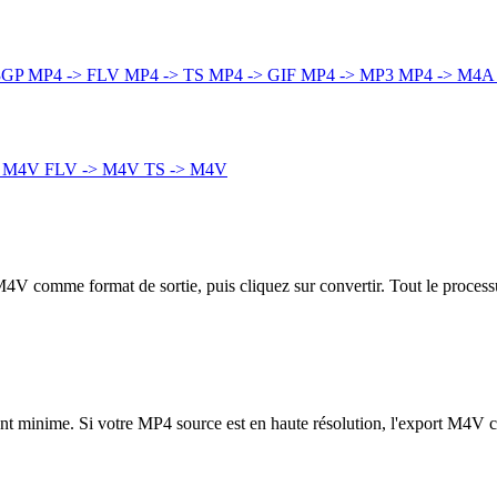
3GP
MP4 -> FLV
MP4 -> TS
MP4 -> GIF
MP4 -> MP3
MP4 -> M4
> M4V
FLV -> M4V
TS -> M4V
 M4V comme format de sortie, puis cliquez sur convertir. Tout le process
ement minime. Si votre MP4 source est en haute résolution, l'export M4V 