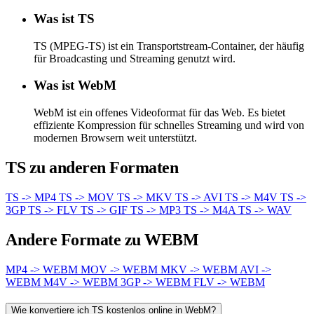
Was ist TS
TS (MPEG-TS) ist ein Transportstream-Container, der häufig
für Broadcasting und Streaming genutzt wird.
Was ist WebM
WebM ist ein offenes Videoformat für das Web. Es bietet
effiziente Kompression für schnelles Streaming und wird von
modernen Browsern weit unterstützt.
TS zu anderen Formaten
TS -> MP4
TS -> MOV
TS -> MKV
TS -> AVI
TS -> M4V
TS ->
3GP
TS -> FLV
TS -> GIF
TS -> MP3
TS -> M4A
TS -> WAV
Andere Formate zu WEBM
MP4 -> WEBM
MOV -> WEBM
MKV -> WEBM
AVI ->
WEBM
M4V -> WEBM
3GP -> WEBM
FLV -> WEBM
Wie konvertiere ich TS kostenlos online in WebM?