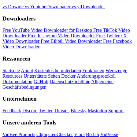
vs Downie
vs YoutubeDownloader
vs ytDownloader
Downloaders
Free YouTube Video Downloader for Desktop
Free TikTok Video
Downloader
Free Instagram Video Downloader
Free Twitter / X
Video Downloader
Free Bilibili Video Downloader
Free Facebook
Video Downloader
Ressourcen
Startseite
About
Kostenlos herunterladen
Funktionen
Werkzeuge
Resources
Unterstützte Seiten
Docker
Änderungsprotokoll
Dokumentation
GitHub
Datenschutzrichtlinie
Allgemeine
Geschäftsbedingungen
Unternehmen
Feedback
Discord
Twitter
Threads
Bluesky
Mastodon
Support
Unsere anderen Tools
VidBee Products
Clipii
GeoChecker
Viora
BoTab
VidVerse