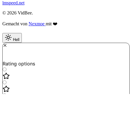
lmspeed.net
© 2026 VidBee.
Gemacht von
Nexmoe
mit ❤️
Hell
Required
How do you like this tool?
Rating options