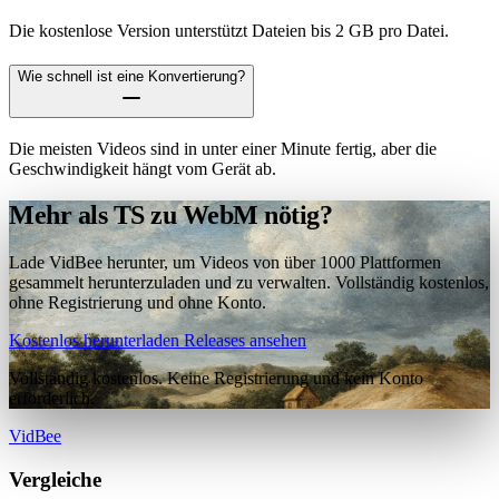
Die kostenlose Version unterstützt Dateien bis 2 GB pro Datei.
Wie schnell ist eine Konvertierung?
Die meisten Videos sind in unter einer Minute fertig, aber die
Geschwindigkeit hängt vom Gerät ab.
Mehr als TS zu WebM nötig?
Lade VidBee herunter, um Videos von über 1000 Plattformen
gesammelt herunterzuladen und zu verwalten. Vollständig kostenlos,
ohne Registrierung und ohne Konto.
Kostenlos herunterladen
Releases ansehen
Vollständig kostenlos. Keine Registrierung und kein Konto
erforderlich.
VidBee
Vergleiche