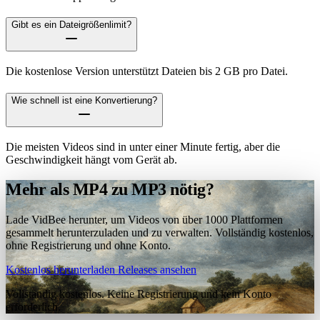
Gibt es ein Dateigrößenlimit?
Die kostenlose Version unterstützt Dateien bis 2 GB pro Datei.
Wie schnell ist eine Konvertierung?
Die meisten Videos sind in unter einer Minute fertig, aber die
Geschwindigkeit hängt vom Gerät ab.
Mehr als MP4 zu MP3 nötig?
Lade VidBee herunter, um Videos von über 1000 Plattformen
gesammelt herunterzuladen und zu verwalten. Vollständig kostenlos,
ohne Registrierung und ohne Konto.
Kostenlos herunterladen
Releases ansehen
Vollständig kostenlos. Keine Registrierung und kein Konto
erforderlich.