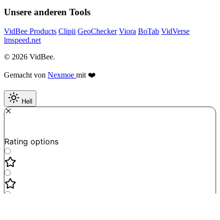
Unsere anderen Tools
VidBee Products
Clipii
GeoChecker
Viora
BoTab
VidVerse
lmspeed.net
© 2026 VidBee.
Gemacht von
Nexmoe
mit ❤️
Hell
Required
How do you like this tool?
Rating options