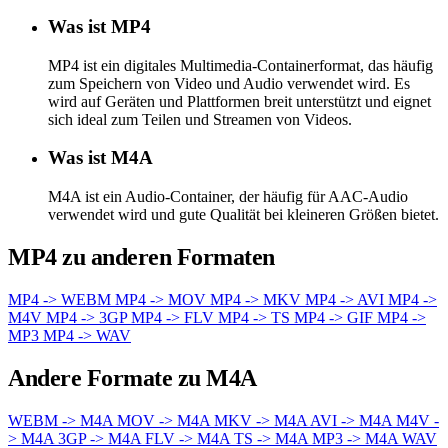
Was ist MP4
MP4 ist ein digitales Multimedia-Containerformat, das häufig
zum Speichern von Video und Audio verwendet wird. Es
wird auf Geräten und Plattformen breit unterstützt und eignet
sich ideal zum Teilen und Streamen von Videos.
Was ist M4A
M4A ist ein Audio-Container, der häufig für AAC-Audio
verwendet wird und gute Qualität bei kleineren Größen bietet.
MP4 zu anderen Formaten
MP4 -> WEBM
MP4 -> MOV
MP4 -> MKV
MP4 -> AVI
MP4 ->
M4V
MP4 -> 3GP
MP4 -> FLV
MP4 -> TS
MP4 -> GIF
MP4 ->
MP3
MP4 -> WAV
Andere Formate zu M4A
WEBM -> M4A
MOV -> M4A
MKV -> M4A
AVI -> M4A
M4V -
> M4A
3GP -> M4A
FLV -> M4A
TS -> M4A
MP3 -> M4A
WAV