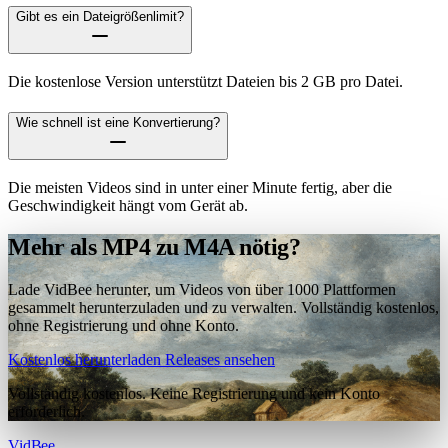
Gibt es ein Dateigrößenlimit?
Die kostenlose Version unterstützt Dateien bis 2 GB pro Datei.
Wie schnell ist eine Konvertierung?
Die meisten Videos sind in unter einer Minute fertig, aber die
Geschwindigkeit hängt vom Gerät ab.
Mehr als MP4 zu M4A nötig?
Lade VidBee herunter, um Videos von über 1000 Plattformen
gesammelt herunterzuladen und zu verwalten. Vollständig kostenlos,
ohne Registrierung und ohne Konto.
Kostenlos herunterladen
Releases ansehen
Vollständig kostenlos. Keine Registrierung und kein Konto
erforderlich.
VidBee