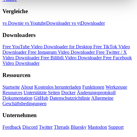
Vergleiche
vs Downie
vs YoutubeDownloader
vs ytDownloader
Downloaders
Free YouTube Video Downloader for Desktop
Free TikTok Video
Downloader
Free Instagram Video Downloader
Free Twitter / X
Video Downloader
Free Bilibili Video Downloader
Free Facebook
Video Downloader
Ressourcen
Startseite
About
Kostenlos herunterladen
Funktionen
Werkzeuge
Resources
Unterstützte Seiten
Docker
Änderungsprotokoll
Dokumentation
GitHub
Datenschutzrichtlinie
Allgemeine
Geschäftsbedingungen
Unternehmen
Feedback
Discord
Twitter
Threads
Bluesky
Mastodon
Support