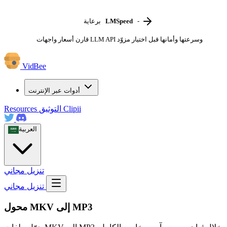
-
LMSpeed
برعاية
قارن أسعار واجهات LLM API وسرعتها وأمانها قبل اختيار مزوّد
VidBee
أدوات عبر الإنترنت
Clipii
التوثيق
Resources
العربية
تنزيل مجاني
تنزيل مجاني
محول MKV إلى MP3