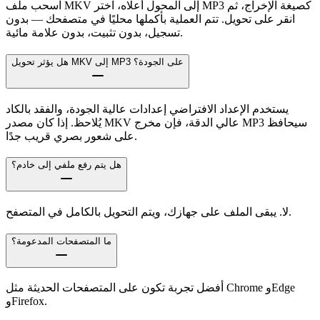
اسحب ملف MKV إلى المحول أعلاه، اختر MP3 كصيغة الإخراج، ثم
انقر على تحويل. تتم العملية بأكملها محليًا في متصفحك — بدون
تسجيل، بدون تثبيت، بدون علامة مائية.
هل يؤثر تحويل MKV إلى MP3 على الجودة؟
يستخدم الإعداد الافتراضي إعدادات عالية الجودة، والفقد بالكاد
يُلاحظ. إذا كان مصدر MKV عالي الدقة، فإن مخرج MP3 سيحافظ
على شعور بصري قريب جدًا.
هل يتم رفع ملفي إلى خادم؟
لا. يبقى الملف على جهازك، ويتم التحويل بالكامل في المتصفح.
ما المتصفحات المدعومة؟
أفضل تجربة تكون على المتصفحات الحديثة مثل Chrome وEdge
وFirefox.