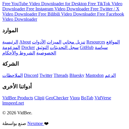
Free YouTube Video Downloader for Desktop
Free TikTok Video
Downloader
Free Instagram Video Downloader
Free Twitter / X
Video Downloader
Free Bilibili Video Downloader
Free Facebook
Video Downloader
الموارد
المواقع
Resources
تنزيل مجاني
الميزات
الأدوات
About
الرئيسية
سياسة
GitHub
سجل التحديثات
التوثيق
Docker
المدعومة
الخصوصية
الشروط والأحكام
الشركة
الدعم
Mastodon
Bluesky
Threads
Twitter
Discord
الملاحظات
أدواتنا الأخرى
VidBee Products
Clipii
GeoChecker
Viora
BoTab
VidVerse
lmspeed.net
© 2026 VidBee.
❤️
Nexmoe
صنع بواسطة