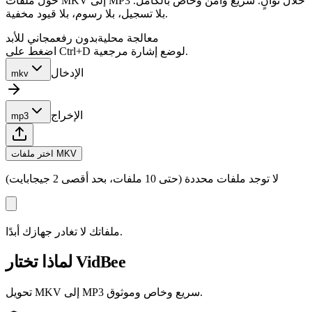
حوّل ملفات MKV إلى MP3 خلال ثوانٍ. سريع وآمن وخاص بالكامل.
بلا تسجيل، بلا رسوم، بلا قيود مخفية.
معالجة محلية
بدون رفع
مجاني للأبد
اضغط على Ctrl+D لوضع إشارة مرجعية.
الإدخال
mkv
الإخراج
mp3
اختر ملفات MKV
لا توجد ملفات محددة (حتى 10 ملفات، بحد أقصى 2 جيجابايت)
ملفاتك لا تغادر جهازك أبدًا.
لماذا تختار VidBee
تحويل MKV إلى MP3 سريع وخاص وموثوق.