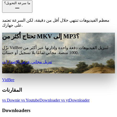
ما سرعة التحويل؟
معظم الفيديوهات تنتهي خلال أقل من دقيقة، لكن السرعة تعتمد
على جهازك.
تحتاج أكثر من MKV إلى MP3؟
نزّل VidBee لتنزيل الفيديوهات دفعة واحدة وإدارتها عبر أكثر من
1000 منصة. مجاني تمامًا بلا تسجيل أو حساب.
تنزيل مجاني
عرض الإصدارات
مجاني تمامًا. لا يلزم تسجيل أو حساب.
VidBee
المقارنات
vs Downie
vs YoutubeDownloader
vs ytDownloader
Downloaders