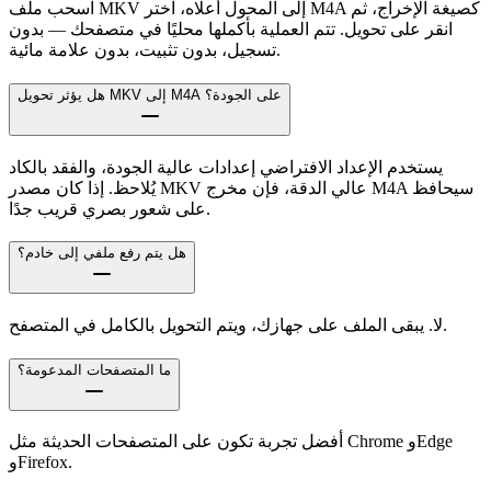
اسحب ملف MKV إلى المحول أعلاه، اختر M4A كصيغة الإخراج، ثم
انقر على تحويل. تتم العملية بأكملها محليًا في متصفحك — بدون
تسجيل، بدون تثبيت، بدون علامة مائية.
هل يؤثر تحويل MKV إلى M4A على الجودة؟
يستخدم الإعداد الافتراضي إعدادات عالية الجودة، والفقد بالكاد
يُلاحظ. إذا كان مصدر MKV عالي الدقة، فإن مخرج M4A سيحافظ
على شعور بصري قريب جدًا.
هل يتم رفع ملفي إلى خادم؟
لا. يبقى الملف على جهازك، ويتم التحويل بالكامل في المتصفح.
ما المتصفحات المدعومة؟
أفضل تجربة تكون على المتصفحات الحديثة مثل Chrome وEdge
وFirefox.