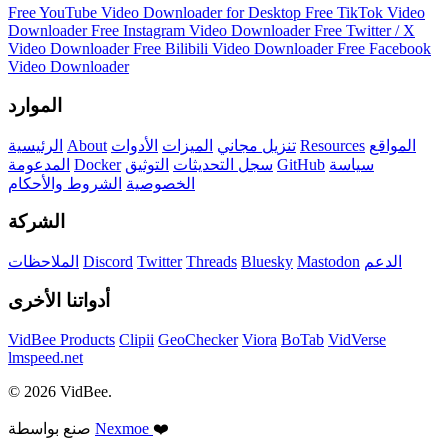
Free YouTube Video Downloader for Desktop
Free TikTok Video
Downloader
Free Instagram Video Downloader
Free Twitter / X
Video Downloader
Free Bilibili Video Downloader
Free Facebook
Video Downloader
الموارد
المواقع
Resources
تنزيل مجاني
الميزات
الأدوات
About
الرئيسية
سياسة
GitHub
سجل التحديثات
التوثيق
Docker
المدعومة
الخصوصية
الشروط والأحكام
الشركة
الدعم
Mastodon
Bluesky
Threads
Twitter
Discord
الملاحظات
أدواتنا الأخرى
VidBee Products
Clipii
GeoChecker
Viora
BoTab
VidVerse
lmspeed.net
© 2026 VidBee.
❤️
Nexmoe
صنع بواسطة