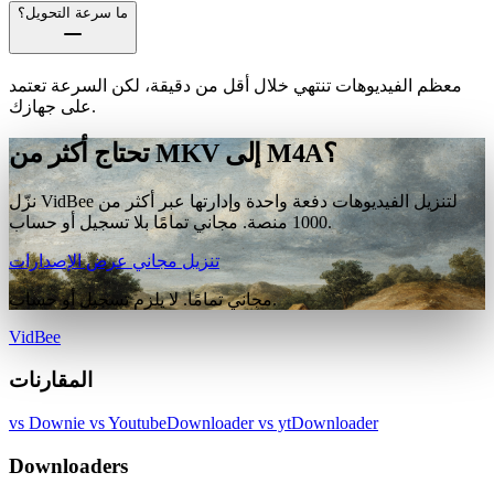
ما سرعة التحويل؟
معظم الفيديوهات تنتهي خلال أقل من دقيقة، لكن السرعة تعتمد
على جهازك.
تحتاج أكثر من MKV إلى M4A؟
نزّل VidBee لتنزيل الفيديوهات دفعة واحدة وإدارتها عبر أكثر من
1000 منصة. مجاني تمامًا بلا تسجيل أو حساب.
تنزيل مجاني
عرض الإصدارات
مجاني تمامًا. لا يلزم تسجيل أو حساب.
VidBee
المقارنات
vs Downie
vs YoutubeDownloader
vs ytDownloader
Downloaders