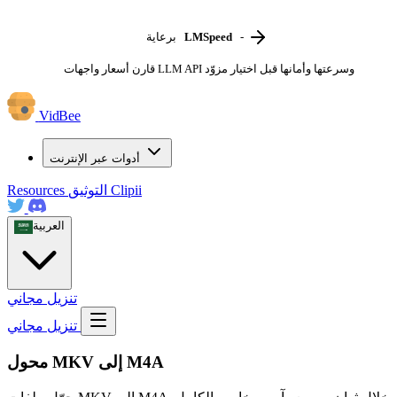
-
LMSpeed
برعاية
قارن أسعار واجهات LLM API وسرعتها وأمانها قبل اختيار مزوّد
VidBee
أدوات عبر الإنترنت
Clipii
التوثيق
Resources
العربية
تنزيل مجاني
تنزيل مجاني
محول MKV إلى M4A