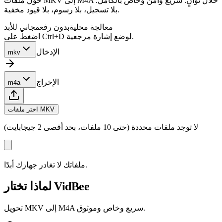
حوّل ملفات MKV إلى M4A خلال ثوانٍ. سريع وآمن وخاص بالكامل.
بلا تسجيل، بلا رسوم، بلا قيود مخفية.
معالجة محلية
بدون رفع
مجاني للأبد
اضغط على Ctrl+D لوضع إشارة مرجعية.
الإدخال
mkv
الإخراج
m4a
اختر ملفات MKV
لا توجد ملفات محددة (حتى 10 ملفات، بحد أقصى 2 جيجابايت)
ملفاتك لا تغادر جهازك أبدًا.
لماذا تختار VidBee
تحويل MKV إلى M4A سريع وخاص وموثوق.