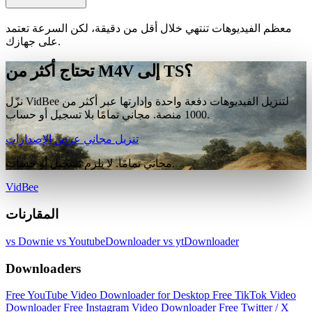
معظم الفيديوهات تنتهي خلال أقل من دقيقة، لكن السرعة تعتمد
على جهازك.
تحتاج أكثر من M4V إلى TS؟
نزّل VidBee لتنزيل الفيديوهات دفعة واحدة وإدارتها عبر أكثر من
1000 منصة. مجاني تمامًا بلا تسجيل أو حساب.
تنزيل مجاني
عرض الإصدارات
مجاني تمامًا. لا يلزم تسجيل أو حساب.
VidBee
المقارنات
vs Downie
vs YoutubeDownloader
vs ytDownloader
Downloaders
Free YouTube Video Downloader for Desktop
Free TikTok Video
Downloader
Free Instagram Video Downloader
Free Twitter / X