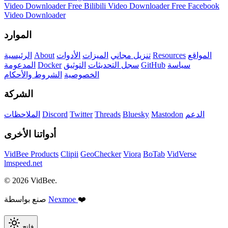
Video Downloader
Free Bilibili Video Downloader
Free Facebook
Video Downloader
الموارد
المواقع
Resources
تنزيل مجاني
الميزات
الأدوات
About
الرئيسية
سياسة
GitHub
سجل التحديثات
التوثيق
Docker
المدعومة
الخصوصية
الشروط والأحكام
الشركة
الدعم
Mastodon
Bluesky
Threads
Twitter
Discord
الملاحظات
أدواتنا الأخرى
VidBee Products
Clipii
GeoChecker
Viora
BoTab
VidVerse
lmspeed.net
© 2026 VidBee.
❤️
Nexmoe
صنع بواسطة
فاتح