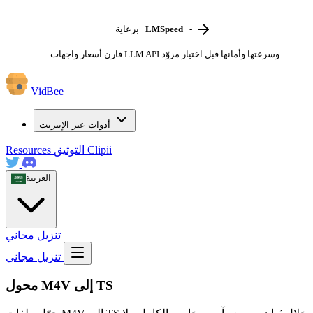
-
LMSpeed
برعاية
قارن أسعار واجهات LLM API وسرعتها وأمانها قبل اختيار مزوّد
VidBee
أدوات عبر الإنترنت
Clipii
التوثيق
Resources
العربية
تنزيل مجاني
تنزيل مجاني
محول M4V إلى TS