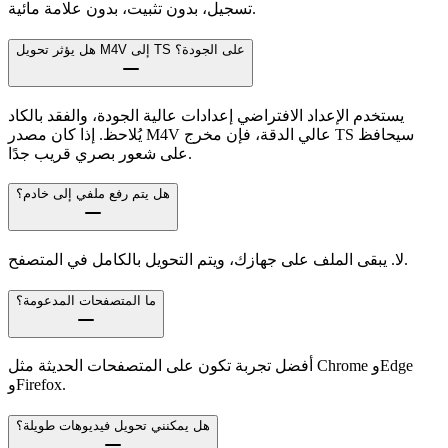
تسجيل، بدون تثبيت، بدون علامة مائية.
هل يؤثر تحويل M4V إلى TS على الجودة؟
يستخدم الإعداد الافتراضي إعدادات عالية الجودة، والفقد بالكاد
يُلاحظ. إذا كان مصدر M4V عالي الدقة، فإن مخرج TS سيحافظ
على شعور بصري قريب جدًا.
هل يتم رفع ملفي إلى خادم؟
لا. يبقى الملف على جهازك، ويتم التحويل بالكامل في المتصفح.
ما المتصفحات المدعومة؟
أفضل تجربة تكون على المتصفحات الحديثة مثل Chrome وEdge
وFirefox.
هل يمكنني تحويل فيديوهات طويلة؟