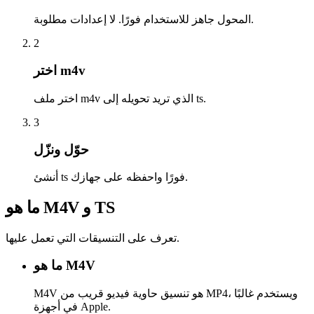
المحول جاهز للاستخدام فورًا. لا إعدادات مطلوبة.
2
اختر m4v
اختر ملف m4v الذي تريد تحويله إلى ts.
3
حوّل ونزّل
أنشئ ts فورًا واحفظه على جهازك.
ما هو M4V و TS
تعرف على التنسيقات التي تعمل عليها.
ما هو M4V
M4V هو تنسيق حاوية فيديو قريب من MP4، ويستخدم غالبًا
في أجهزة Apple.