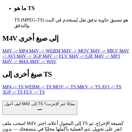
ما هو TS
TS (MPEG-TS) هو تنسيق حاوية تدفق نقل يُستخدم في البث
والتدفق.
M4V إلى صيغ أخرى
M4V -> MP4
M4V -> WEBM
M4V -> MOV
M4V -> MKV
M4V
-> AVI
M4V -> 3GP
M4V -> FLV
M4V -> GIF
M4V -> MP3
M4V -> M4A
M4V -> WAV
صيغ أخرى إلى TS
MP4 -> TS
WEBM -> TS
MOV -> TS
MKV -> TS
AVI -> TS
3GP -> TS
FLV -> TS
كيف أحول M4V إلى TS مجانًا عبر الإنترنت؟
اسحب ملف M4V إلى المحول أعلاه، اختر TS كصيغة الإخراج، ثم
انقر على تحويل. تتم العملية بأكملها محليًا في متصفحك — بدون