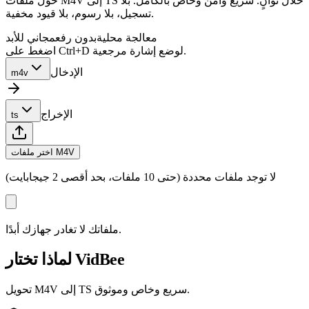
حوّل ملفات M4V إلى TS خلال ثوانٍ. سريع وآمن وخاص بالكامل. بلا
تسجيل، بلا رسوم، بلا قيود مخفية.
معالجة محلية
بدون رفع
مجاني للأبد
اضغط على Ctrl+D لوضع إشارة مرجعية.
الإدخال
m4v
الإخراج
ts
اختر ملفات M4V
لا توجد ملفات محددة (حتى 10 ملفات، بحد أقصى 2 جيجابايت)
ملفاتك لا تغادر جهازك أبدًا.
لماذا تختار VidBee
تحويل M4V إلى TS سريع وخاص وموثوق.