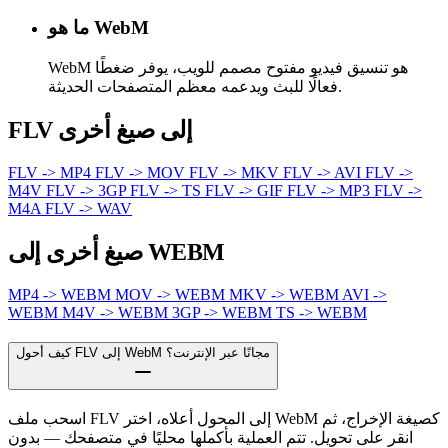
ما هو WebM
WebM هو تنسيق فيديو مفتوح مصمم للويب، يوفر ضغطًا
فعالًا للبث ويدعمه معظم المتصفحات الحديثة.
FLV إلى صيغ أخرى
FLV -> MP4
FLV -> MOV
FLV -> MKV
FLV -> AVI
FLV ->
M4V
FLV -> 3GP
FLV -> TS
FLV -> GIF
FLV -> MP3
FLV ->
M4A
FLV -> WAV
صيغ أخرى إلى WEBM
MP4 -> WEBM
MOV -> WEBM
MKV -> WEBM
AVI ->
WEBM
M4V -> WEBM
3GP -> WEBM
TS -> WEBM
كيف أحول FLV إلى WebM مجانًا عبر الإنترنت؟
اسحب ملف FLV إلى المحول أعلاه، اختر WebM كصيغة الإخراج، ثم
انقر على تحويل. تتم العملية بأكملها محليًا في متصفحك — بدون