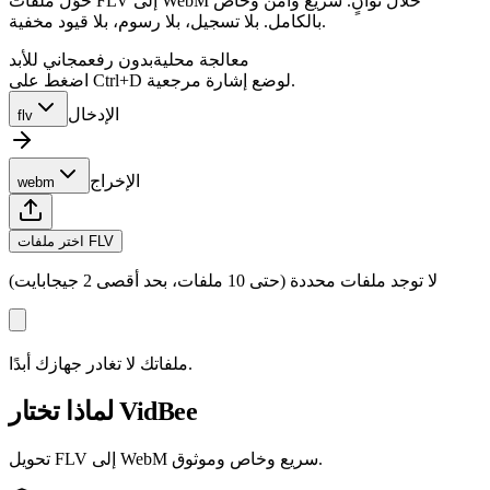
حوّل ملفات FLV إلى WebM خلال ثوانٍ. سريع وآمن وخاص
بالكامل. بلا تسجيل، بلا رسوم، بلا قيود مخفية.
معالجة محلية
بدون رفع
مجاني للأبد
اضغط على Ctrl+D لوضع إشارة مرجعية.
الإدخال
flv
الإخراج
webm
اختر ملفات FLV
لا توجد ملفات محددة (حتى 10 ملفات، بحد أقصى 2 جيجابايت)
ملفاتك لا تغادر جهازك أبدًا.
لماذا تختار VidBee
تحويل FLV إلى WebM سريع وخاص وموثوق.