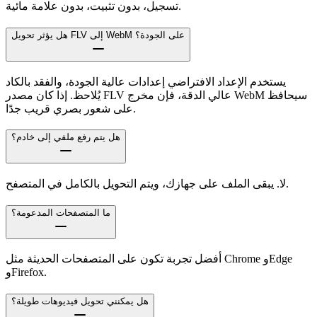
تسجيل، بدون تثبيت، بدون علامة مائية.
هل يؤثر تحويل FLV إلى WebM على الجودة؟
يستخدم الإعداد الافتراضي إعدادات عالية الجودة، والفقد بالكاد
يُلاحظ. إذا كان مصدر FLV عالي الدقة، فإن مخرج WebM سيحافظ
على شعور بصري قريب جدًا.
هل يتم رفع ملفي إلى خادم؟
لا. يبقى الملف على جهازك، ويتم التحويل بالكامل في المتصفح.
ما المتصفحات المدعومة؟
أفضل تجربة تكون على المتصفحات الحديثة مثل Chrome وEdge
وFirefox.
هل يمكنني تحويل فيديوهات طويلة؟