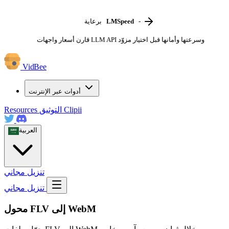
-
LMSpeed
برعاية
قارن أسعار واجهات LLM API وسرعتها وأمانها قبل اختيار مزوّد
VidBee
أدوات عبر الإنترنت
Clipii
التوثيق
Resources
العربية
تنزيل مجاني
تنزيل مجاني
محول FLV إلى WebM