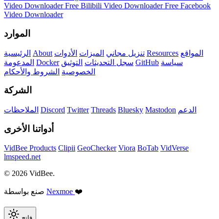
Video Downloader
Free Bilibili Video Downloader
Free Facebook
Video Downloader
الموارد
المواقع
Resources
تنزيل مجاني
الميزات
الأدوات
About
الرئيسية
سياسة
GitHub
سجل التحديثات
التوثيق
Docker
المدعومة
الخصوصية
الشروط والأحكام
الشركة
الدعم
Mastodon
Bluesky
Threads
Twitter
Discord
الملاحظات
أدواتنا الأخرى
VidBee Products
Clipii
GeoChecker
Viora
BoTab
VidVerse
lmspeed.net
© 2026 VidBee.
❤️
Nexmoe
صنع بواسطة
فاتح