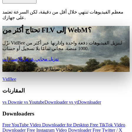
معظم الفيديوهات تنتهي خلال أقل من دقيقة، لكن السرعة تعتمد
على جهازك.
تحتاج أكثر من FLV إلى WebM؟
نزّل VidBee لتنزيل الفيديوهات دفعة واحدة وإدارتها عبر أكثر من
1000 منصة. مجاني تمامًا بلا تسجيل أو حساب.
تنزيل مجاني
عرض الإصدارات
مجاني تمامًا. لا يلزم تسجيل أو حساب.
VidBee
المقارنات
vs Downie
vs YoutubeDownloader
vs ytDownloader
Downloaders
Free YouTube Video Downloader for Desktop
Free TikTok Video
Downloader
Free Instagram Video Downloader
Free Twitter / X