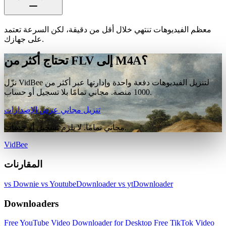
معظم الفيديوهات تنتهي خلال أقل من دقيقة، لكن السرعة تعتمد
على جهازك.
تحتاج أكثر من FLV إلى M4A؟
نزّل VidBee لتنزيل الفيديوهات دفعة واحدة وإدارتها عبر أكثر من
1000 منصة. مجاني تمامًا بلا تسجيل أو حساب.
تنزيل مجاني
عرض الإصدارات
مجاني تمامًا. لا يلزم تسجيل أو حساب.
VidBee
المقارنات
vs Downie
vs YoutubeDownloader
vs ytDownloader
Downloaders
Free YouTube Video Downloader for Desktop
Free TikTok Video