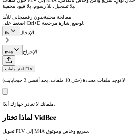
حوّل ملفات FLV إلى M4A خلال ثوانٍ. سريع وآمن وخاص بالكامل.
بلا تسجيل، بلا رسوم، بلا قيود مخفية.
معالجة محلية
بدون رفع
مجاني للأبد
اضغط على Ctrl+D لوضع إشارة مرجعية.
الإدخال
flv
الإخراج
m4a
اختر ملفات FLV
لا توجد ملفات محددة (حتى 10 ملفات، بحد أقصى 2 جيجابايت)
ملفاتك لا تغادر جهازك أبدًا.
لماذا تختار VidBee
تحويل FLV إلى M4A سريع وخاص وموثوق.