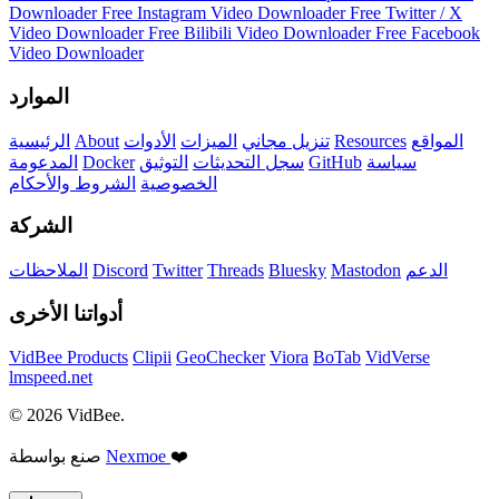
Downloader
Free Instagram Video Downloader
Free Twitter / X
Video Downloader
Free Bilibili Video Downloader
Free Facebook
Video Downloader
الموارد
المواقع
Resources
تنزيل مجاني
الميزات
الأدوات
About
الرئيسية
سياسة
GitHub
سجل التحديثات
التوثيق
Docker
المدعومة
الخصوصية
الشروط والأحكام
الشركة
الدعم
Mastodon
Bluesky
Threads
Twitter
Discord
الملاحظات
أدواتنا الأخرى
VidBee Products
Clipii
GeoChecker
Viora
BoTab
VidVerse
lmspeed.net
© 2026 VidBee.
❤️
Nexmoe
صنع بواسطة