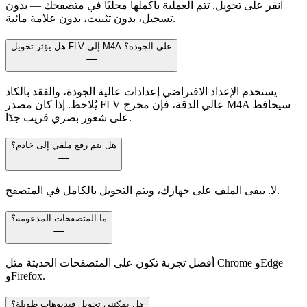
انقر على تحويل. تتم العملية بأكملها محليًا في متصفحك — بدون
تسجيل، بدون تثبيت، بدون علامة مائية.
هل يؤثر تحويل FLV إلى M4A على الجودة؟
يستخدم الإعداد الافتراضي إعدادات عالية الجودة، والفقد بالكاد
يُلاحظ. إذا كان مصدر FLV عالي الدقة، فإن مخرج M4A سيحافظ
على شعور بصري قريب جدًا.
هل يتم رفع ملفي إلى خادم؟
لا. يبقى الملف على جهازك، ويتم التحويل بالكامل في المتصفح.
ما المتصفحات المدعومة؟
أفضل تجربة تكون على المتصفحات الحديثة مثل Chrome وEdge
وFirefox.
هل يمكنني تحويل فيديوهات طويلة؟