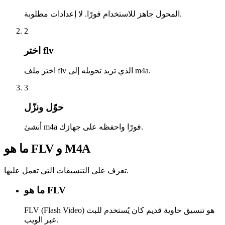
المحول جاهز للاستخدام فورًا. لا إعدادات مطلوبة.
2
اختر flv
اختر ملف flv الذي تريد تحويله إلى m4a.
3
حوّل ونزّل
أنشئ m4a فورًا واحفظه على جهازك.
ما هو FLV و M4A
تعرف على التنسيقات التي تعمل عليها.
ما هو FLV
FLV (Flash Video) هو تنسيق حاوية قديم كان يُستخدم للبث
عبر الويب.