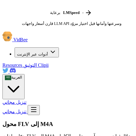
-
LMSpeed
برعاية
قارن أسعار واجهات LLM API وسرعتها وأمانها قبل اختيار مزوّد
VidBee
أدوات عبر الإنترنت
Clipii
التوثيق
Resources
العربية
تنزيل مجاني
تنزيل مجاني
محول FLV إلى M4A