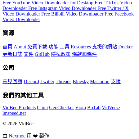
Free YouTube Video Downloader for Desktop
Free TikTok Video
Downloader
Free Instagram Video Downloader
Free Twitter / X
Video Downloader
Free Bilibili Video Downloader
Free Facebook
Video Downloader
資源
首頁
About
免費下載
功能
工具
Resources
支援的網站
Docker
更新日誌
文件
GitHub
隱私政策
條款和條件
公司
意見回饋
Discord
Twitter
Threads
Bluesky
Mastodon
支援
我們的其他工具
VidBee Products
Clipii
GeoChecker
Viora
BoTab
VidVerse
lmspeed.net
© 2026 VidBee.
由
Nexmoe
用 ❤️ 製作