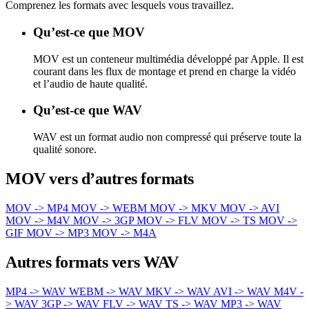
Comprenez les formats avec lesquels vous travaillez.
Qu’est-ce que MOV
MOV est un conteneur multimédia développé par Apple. Il est
courant dans les flux de montage et prend en charge la vidéo
et l’audio de haute qualité.
Qu’est-ce que WAV
WAV est un format audio non compressé qui préserve toute la
qualité sonore.
MOV vers d’autres formats
MOV -> MP4
MOV -> WEBM
MOV -> MKV
MOV -> AVI
MOV -> M4V
MOV -> 3GP
MOV -> FLV
MOV -> TS
MOV ->
GIF
MOV -> MP3
MOV -> M4A
Autres formats vers WAV
MP4 -> WAV
WEBM -> WAV
MKV -> WAV
AVI -> WAV
M4V -
> WAV
3GP -> WAV
FLV -> WAV
TS -> WAV
MP3 -> WAV