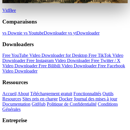
Entièrement gratuit. Aucune inscription ni aucun compte requis.
VidBee
Comparaisons
vs Downie
vs YoutubeDownloader
vs ytDownloader
Downloaders
Free YouTube Video Downloader for Desktop
Free TikTok Video
Downloader
Free Instagram Video Downloader
Free Twitter / X
Video Downloader
Free Bilibili Video Downloader
Free Facebook
Video Downloader
Ressources
Accueil
About
Téléchargement gratuit
Fonctionnalités
Outils
Resources
Sites pris en charge
Docker
Journal des mises à jour
Documentation
GitHub
Politique de Confidentialité
Conditions
Générales
Entreprise