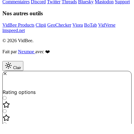
Commentaires
Discord
Twitter
Threads
Bluesky
Mastodon
Support
Nos autres outils
VidBee Products
Clipii
GeoChecker
Viora
BoTab
VidVerse
lmspeed.net
© 2026 VidBee.
Fait par
Nexmoe
avec ❤️
Clair
Required
How do you like this tool?
Rating options