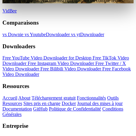
Entièrement gratuit. Aucune inscription ni aucun compte requis.
VidBee
Comparaisons
vs Downie
vs YoutubeDownloader
vs ytDownloader
Downloaders
Free YouTube Video Downloader for Desktop
Free TikTok Video
Downloader
Free Instagram Video Downloader
Free Twitter / X
Video Downloader
Free Bilibili Video Downloader
Free Facebook
Video Downloader
Ressources
Accueil
About
Téléchargement gratuit
Fonctionnalités
Outils
Resources
Sites pris en charge
Docker
Journal des mises à jour
Documentation
GitHub
Politique de Confidentialité
Conditions
Générales
Entreprise