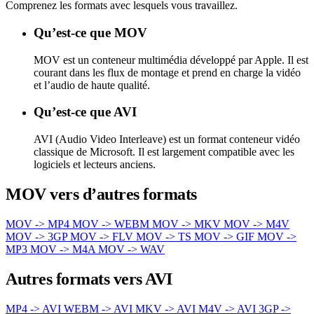
Comprenez les formats avec lesquels vous travaillez.
Qu’est-ce que MOV
MOV est un conteneur multimédia développé par Apple. Il est
courant dans les flux de montage et prend en charge la vidéo
et l’audio de haute qualité.
Qu’est-ce que AVI
AVI (Audio Video Interleave) est un format conteneur vidéo
classique de Microsoft. Il est largement compatible avec les
logiciels et lecteurs anciens.
MOV vers d’autres formats
MOV -> MP4
MOV -> WEBM
MOV -> MKV
MOV -> M4V
MOV -> 3GP
MOV -> FLV
MOV -> TS
MOV -> GIF
MOV ->
MP3
MOV -> M4A
MOV -> WAV
Autres formats vers AVI
MP4 -> AVI
WEBM -> AVI
MKV -> AVI
M4V -> AVI
3GP ->