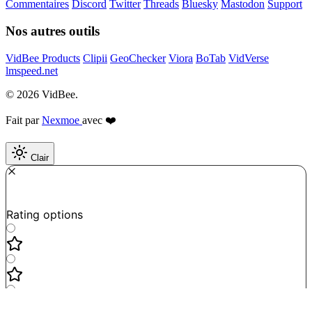
Commentaires
Discord
Twitter
Threads
Bluesky
Mastodon
Support
Nos autres outils
VidBee Products
Clipii
GeoChecker
Viora
BoTab
VidVerse
lmspeed.net
© 2026 VidBee.
Fait par
Nexmoe
avec ❤️
Clair
Required
How do you like this tool?
Rating options