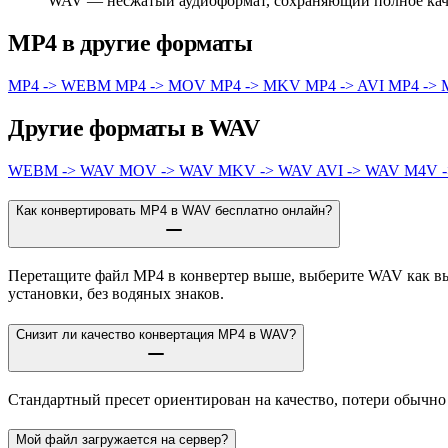
WAV — несжатый аудиоформат, сохраняющий полное каче
MP4 в другие форматы
MP4 -> WEBM
MP4 -> MOV
MP4 -> MKV
MP4 -> AVI
MP4 ->
Другие форматы в WAV
WEBM -> WAV
MOV -> WAV
MKV -> WAV
AVI -> WAV
M4V 
Как конвертировать MP4 в WAV бесплатно онлайн?
Перетащите файл MP4 в конвертер выше, выберите WAV как вых
установки, без водяных знаков.
Снизит ли качество конвертация MP4 в WAV?
Стандартный пресет ориентирован на качество, потери обычн
Мой файл загружается на сервер?