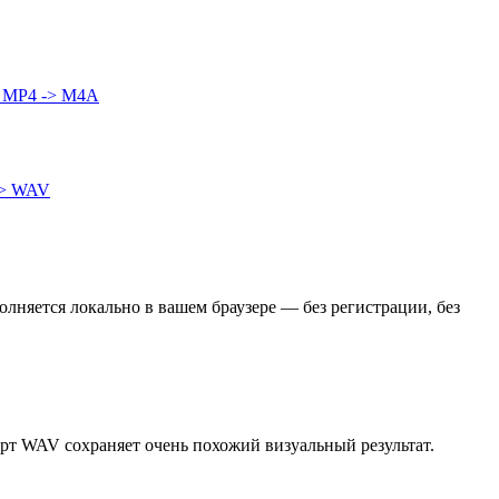
3
MP4 -> M4A
> WAV
няется локально в вашем браузере — без регистрации, без
рт WAV сохраняет очень похожий визуальный результат.