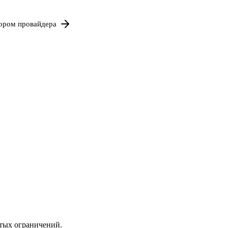
бором провайдера
ытых ограничений.