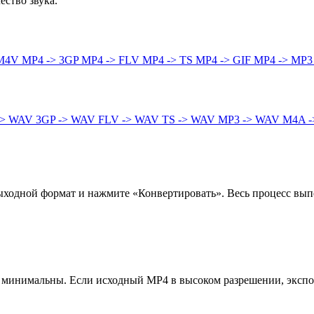
ство звука.
 M4V
MP4 -> 3GP
MP4 -> FLV
MP4 -> TS
MP4 -> GIF
MP4 -> MP
-> WAV
3GP -> WAV
FLV -> WAV
TS -> WAV
MP3 -> WAV
M4A -
одной формат и нажмите «Конвертировать». Весь процесс выпол
о минимальны. Если исходный MP4 в высоком разрешении, экспо