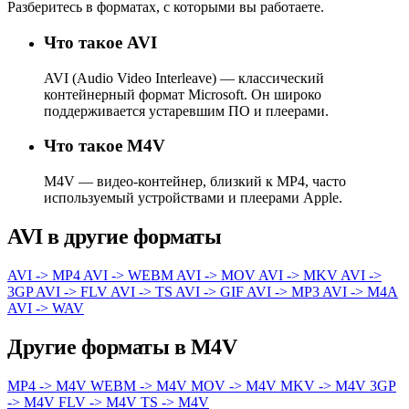
Разберитесь в форматах, с которыми вы работаете.
Что такое AVI
AVI (Audio Video Interleave) — классический
контейнерный формат Microsoft. Он широко
поддерживается устаревшим ПО и плеерами.
Что такое M4V
M4V — видео-контейнер, близкий к MP4, часто
используемый устройствами и плеерами Apple.
AVI в другие форматы
AVI -> MP4
AVI -> WEBM
AVI -> MOV
AVI -> MKV
AVI ->
3GP
AVI -> FLV
AVI -> TS
AVI -> GIF
AVI -> MP3
AVI -> M4A
AVI -> WAV
Другие форматы в M4V
MP4 -> M4V
WEBM -> M4V
MOV -> M4V
MKV -> M4V
3GP
-> M4V
FLV -> M4V
TS -> M4V