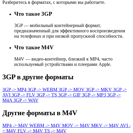
Разберитесь в форматах, с которыми вы работаете.
Что такое 3GP
3GP — мобильный контейнерный формат,
предназначенный для эффективного воспроизведения
на телефонах и при низкой пропускной способности.
Что такое M4V
M4V — видео-контейнер, близкий к MP4, часто
используемый устройствами и плеерами Apple.
3GP в другие форматы
3GP -> MP4
3GP -> WEBM
3GP -> MOV
3GP -> MKV
3GP ->
AVI
3GP -> FLV
3GP -> TS
3GP -> GIF
3GP -> MP3
3GP ->
M4A
3GP -> WAV
Другие форматы в M4V
MP4 -> M4V
WEBM -> M4V
MOV -> M4V
MKV -> M4V
AVI -
> M4V
FLV -> M4V
TS -> M4V