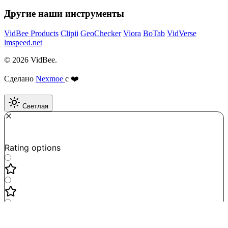
Другие наши инструменты
VidBee Products
Clipii
GeoChecker
Viora
BoTab
VidVerse
lmspeed.net
© 2026 VidBee.
Сделано
Nexmoe
с ❤️
Светлая
Required
How do you like this tool?
Rating options