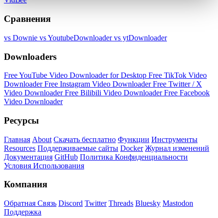
Сравнения
vs Downie
vs YoutubeDownloader
vs ytDownloader
Downloaders
Free YouTube Video Downloader for Desktop
Free TikTok Video
Downloader
Free Instagram Video Downloader
Free Twitter / X
Video Downloader
Free Bilibili Video Downloader
Free Facebook
Video Downloader
Ресурсы
Главная
About
Скачать бесплатно
Функции
Инструменты
Resources
Поддерживаемые сайты
Docker
Журнал изменений
Документация
GitHub
Политика Конфиденциальности
Условия Использования
Компания
Обратная Связь
Discord
Twitter
Threads
Bluesky
Mastodon
Поддержка