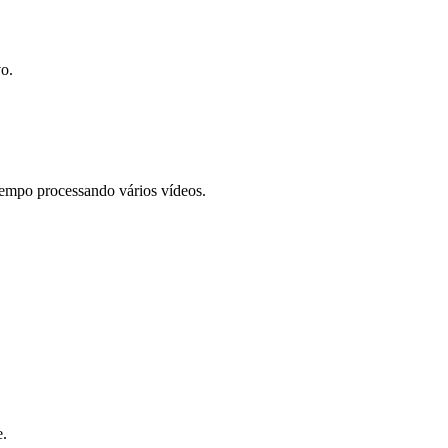
o.
empo processando vários vídeos.
e.