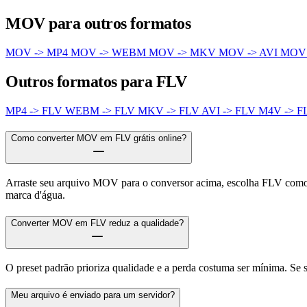
MOV para outros formatos
MOV -> MP4
MOV -> WEBM
MOV -> MKV
MOV -> AVI
MOV
Outros formatos para FLV
MP4 -> FLV
WEBM -> FLV
MKV -> FLV
AVI -> FLV
M4V -> 
Como converter MOV em FLV grátis online?
Arraste seu arquivo MOV para o conversor acima, escolha FLV como f
marca d'água.
Converter MOV em FLV reduz a qualidade?
O preset padrão prioriza qualidade e a perda costuma ser mínima. Se
Meu arquivo é enviado para um servidor?