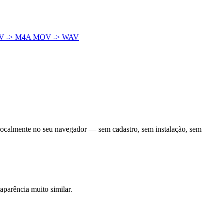
V -> M4A
MOV -> WAV
localmente no seu navegador — sem cadastro, sem instalação, sem
parência muito similar.