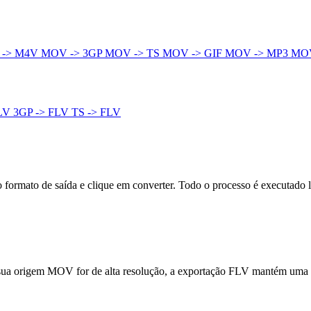
 -> M4V
MOV -> 3GP
MOV -> TS
MOV -> GIF
MOV -> MP3
MO
FLV
3GP -> FLV
TS -> FLV
ormato de saída e clique em converter. Todo o processo é executado 
 sua origem MOV for de alta resolução, a exportação FLV mantém uma a