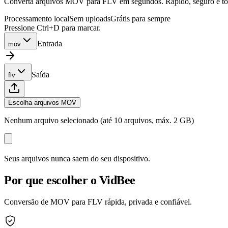
Converta arquivos MOV para FLV em segundos. Rápido, seguro e total
Processamento local
Sem uploads
Grátis para sempre
Pressione Ctrl+D para marcar.
Entrada
mov
Saída
flv
Escolha arquivos MOV
Nenhum arquivo selecionado (até 10 arquivos, máx. 2 GB)
Seus arquivos nunca saem do seu dispositivo.
Por que escolher o VidBee
Conversão de MOV para FLV rápida, privada e confiável.