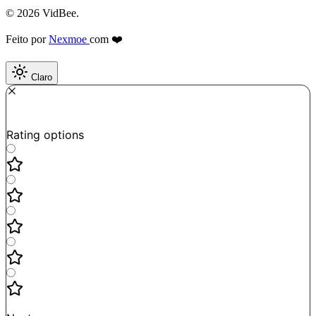
© 2026 VidBee.
Feito por
Nexmoe
com ❤️
Claro
Required
How do you like this tool?
Rating options
Not good
Very satisfied