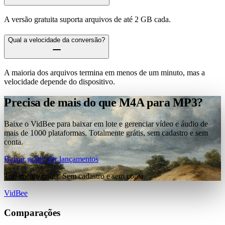
A versão gratuita suporta arquivos de até 2 GB cada.
Qual a velocidade da conversão?
A maioria dos arquivos termina em menos de um minuto, mas a
velocidade depende do dispositivo.
Precisa de mais do que M4A para MP3?
Baixe o VidBee para baixar em lote e gerenciar vídeo e áudio de
mais de 1000 plataformas. Totalmente grátis, sem cadastro e sem
conta.
Baixar grátis
Ver lançamentos
Totalmente grátis. Sem cadastro e sem conta.
VidBee
Comparações