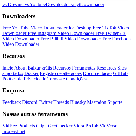
vs Downie
vs YoutubeDownloader
vs ytDownloader
Downloaders
Free YouTube Video Downloader for Desktop
Free TikTok Video
Downloader
Free Instagram Video Downloader
Free Twitter / X
Video Downloader
Free Bilibili Video Downloader
Free Facebook
Video Downloader
Recursos
Início
About
Baixar grátis
Recursos
Ferramentas
Resources
Sites
suportados
Docker
Registro de alterações
Documentação
GitHub
Política de Privacidade
Termos e Condições
Empresa
Feedback
Discord
Twitter
Threads
Bluesky
Mastodon
Suporte
Nossas outras ferramentas
VidBee Products
Clipii
GeoChecker
Viora
BoTab
VidVerse
lmspeed.net