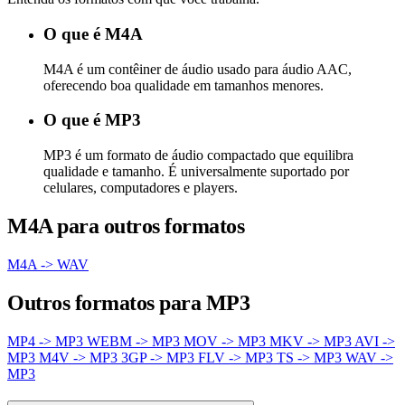
O que é M4A
M4A é um contêiner de áudio usado para áudio AAC,
oferecendo boa qualidade em tamanhos menores.
O que é MP3
MP3 é um formato de áudio compactado que equilibra
qualidade e tamanho. É universalmente suportado por
celulares, computadores e players.
M4A para outros formatos
M4A -> WAV
Outros formatos para MP3
MP4 -> MP3
WEBM -> MP3
MOV -> MP3
MKV -> MP3
AVI ->
MP3
M4V -> MP3
3GP -> MP3
FLV -> MP3
TS -> MP3
WAV ->
MP3