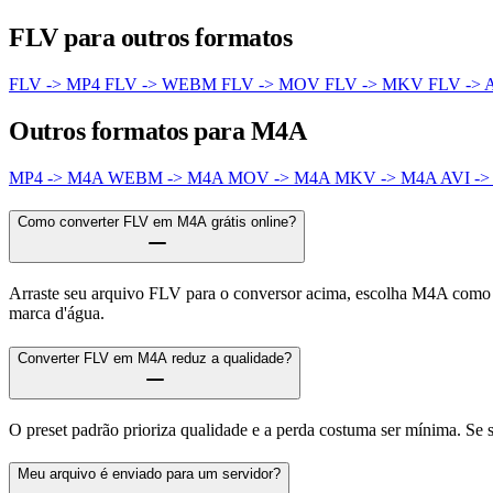
FLV para outros formatos
FLV -> MP4
FLV -> WEBM
FLV -> MOV
FLV -> MKV
FLV -> 
Outros formatos para M4A
MP4 -> M4A
WEBM -> M4A
MOV -> M4A
MKV -> M4A
AVI -
Como converter FLV em M4A grátis online?
Arraste seu arquivo FLV para o conversor acima, escolha M4A como f
marca d'água.
Converter FLV em M4A reduz a qualidade?
O preset padrão prioriza qualidade e a perda costuma ser mínima. Se
Meu arquivo é enviado para um servidor?