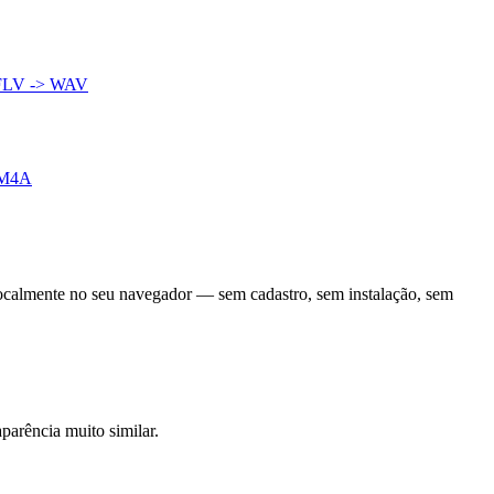
FLV -> WAV
 M4A
localmente no seu navegador — sem cadastro, sem instalação, sem
parência muito similar.