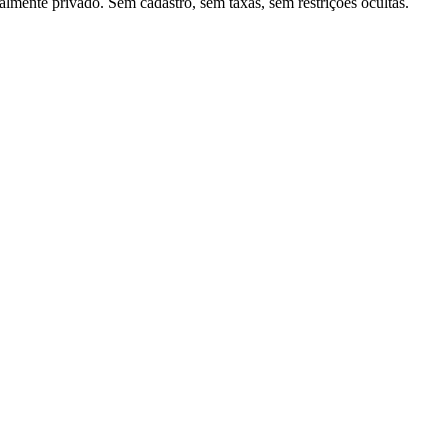
mente privado. Sem cadastro, sem taxas, sem restrições ocultas.