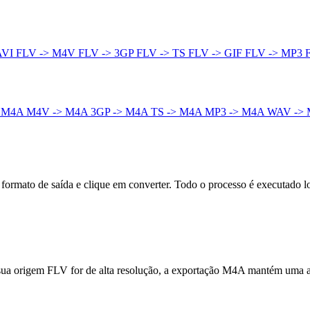
AVI
FLV -> M4V
FLV -> 3GP
FLV -> TS
FLV -> GIF
FLV -> MP3
> M4A
M4V -> M4A
3GP -> M4A
TS -> M4A
MP3 -> M4A
WAV ->
ormato de saída e clique em converter. Todo o processo é executado 
 sua origem FLV for de alta resolução, a exportação M4A mantém uma a