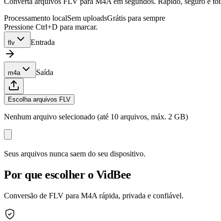
Converta arquivos FLV para M4A em segundos. Rápido, seguro e total
Processamento local
Sem uploads
Grátis para sempre
Pressione Ctrl+D para marcar.
Entrada
flv
Saída
m4a
Escolha arquivos FLV
Nenhum arquivo selecionado (até 10 arquivos, máx. 2 GB)
Seus arquivos nunca saem do seu dispositivo.
Por que escolher o VidBee
Conversão de FLV para M4A rápida, privada e confiável.