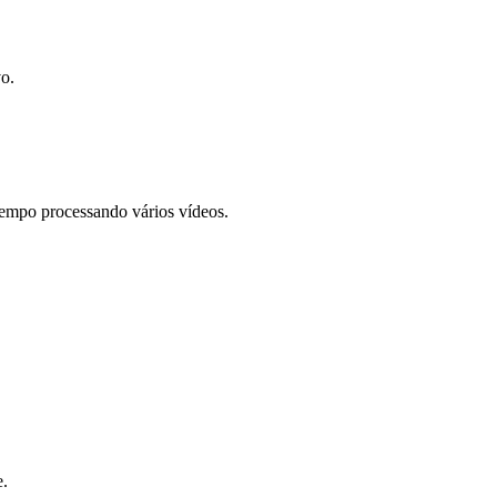
o.
empo processando vários vídeos.
e.