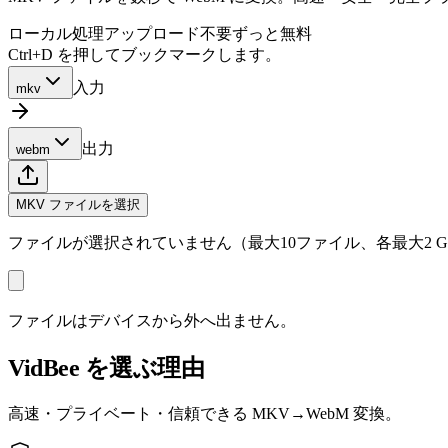
ローカル処理
アップロード不要
ずっと無料
Ctrl+D を押してブックマークします。
入力
mkv
出力
webm
MKV ファイルを選択
ファイルが選択されていません（最大10ファイル、各最大2 G
ファイルはデバイスから外へ出ません。
VidBee を選ぶ理由
高速・プライベート・信頼できる MKV→WebM 変換。