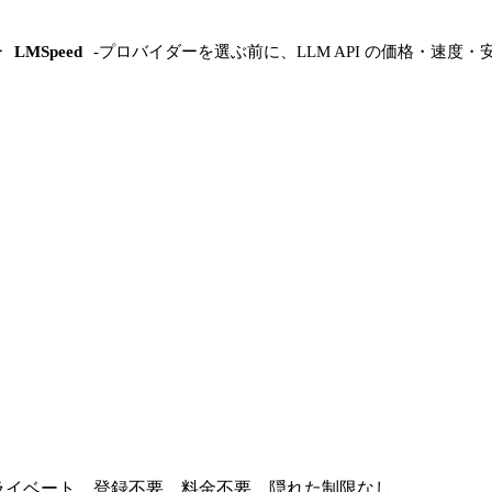
ー
LMSpeed
-
プロバイダーを選ぶ前に、LLM API の価格・速度・
全プライベート。登録不要、料金不要、隠れた制限なし。