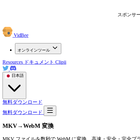
スポンサ
VidBee
オンラインツール
Resources
ドキュメント
Clipii
日本語
無料ダウンロード
無料ダウンロード
MKV→WebM 変換
MKV ファイルを数秒で WebM に変換。高速・安全・完