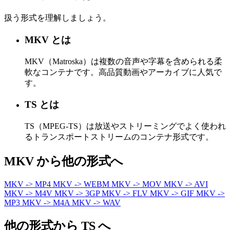
扱う形式を理解しましょう。
MKV とは
MKV（Matroska）は複数の音声や字幕を含められる柔
軟なコンテナです。高品質動画やアーカイブに人気で
す。
TS とは
TS（MPEG-TS）は放送やストリーミングでよく使われ
るトランスポートストリームのコンテナ形式です。
MKV から他の形式へ
MKV -> MP4
MKV -> WEBM
MKV -> MOV
MKV -> AVI
MKV -> M4V
MKV -> 3GP
MKV -> FLV
MKV -> GIF
MKV ->
MP3
MKV -> M4A
MKV -> WAV
他の形式から TS へ