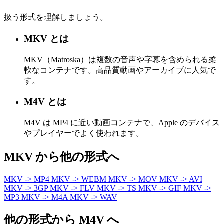
扱う形式を理解しましょう。
MKV とは
MKV（Matroska）は複数の音声や字幕を含められる柔
軟なコンテナです。高品質動画やアーカイブに人気で
す。
M4V とは
M4V は MP4 に近い動画コンテナで、Apple のデバイス
やプレイヤーでよく使われます。
MKV から他の形式へ
MKV -> MP4
MKV -> WEBM
MKV -> MOV
MKV -> AVI
MKV -> 3GP
MKV -> FLV
MKV -> TS
MKV -> GIF
MKV ->
MP3
MKV -> M4A
MKV -> WAV
他の形式から M4V へ