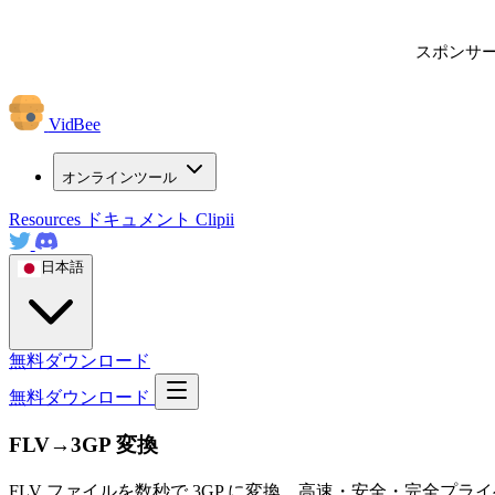
スポンサ
VidBee
オンラインツール
Resources
ドキュメント
Clipii
日本語
無料ダウンロード
無料ダウンロード
FLV→3GP 変換
FLV ファイルを数秒で 3GP に変換。高速・安全・完全プ