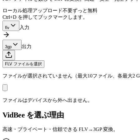
ローカル処理
アップロード不要
ずっと無料
Ctrl+D を押してブックマークします。
入力
flv
出力
3gp
FLV ファイルを選択
ファイルが選択されていません（最大10ファイル、各最大2 G
ファイルはデバイスから外へ出ません。
VidBee を選ぶ理由
高速・プライベート・信頼できる FLV→3GP 変換。