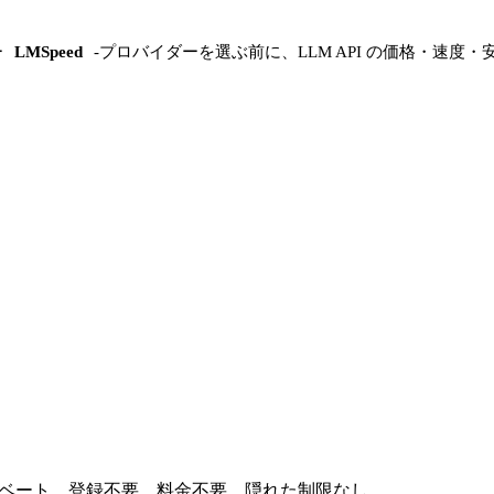
ー
LMSpeed
-
プロバイダーを選ぶ前に、LLM API の価格・速度・
ライベート。登録不要、料金不要、隠れた制限なし。