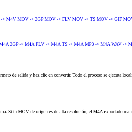
 -> M4V
MOV -> 3GP
MOV -> FLV
MOV -> TS
MOV -> GIF
MOV
 M4A
3GP -> M4A
FLV -> M4A
TS -> M4A
MP3 -> M4A
WAV -> 
ato de salida y haz clic en convertir. Todo el proceso se ejecuta local
ínima. Si tu MOV de origen es de alta resolución, el M4A exportado man