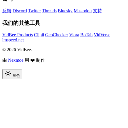
反馈
Discord
Twitter
Threads
Bluesky
Mastodon
支持
我们的其他工具
VidBee Products
Clipii
GeoChecker
Viora
BoTab
VidVerse
lmspeed.net
© 2026 VidBee.
由
Nexmoe
用 ❤️ 制作
浅色