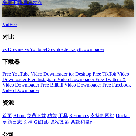
免费下载
查看发布
完全免费，无需注册，无需账号。
VidBee
对比
vs Downie
vs YoutubeDownloader
vs ytDownloader
下载器
Free YouTube Video Downloader for Desktop
Free TikTok Video
Downloader
Free Instagram Video Downloader
Free Twitter / X
Video Downloader
Free Bilibili Video Downloader
Free Facebook
Video Downloader
资源
首页
About
免费下载
功能
工具
Resources
支持的网站
Docker
更新日志
文档
GitHub
隐私政策
条款和条件
公司